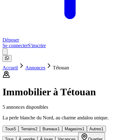
Déposer
Se connecter
S'inscrire
Accueil
Annonces
Tétouan
Immobilier à
Tétouan
5
annonce
s
disponible
s
La perle blanche du Nord, au charme andalou unique.
Tous
5
Terrains
2
Bureaux
1
Magasins
1
Autres
1
Tous
À vendre
À louer
Vacances
Quartier