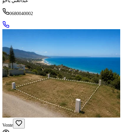
عبدالغني ياحو
0680040002
Vente