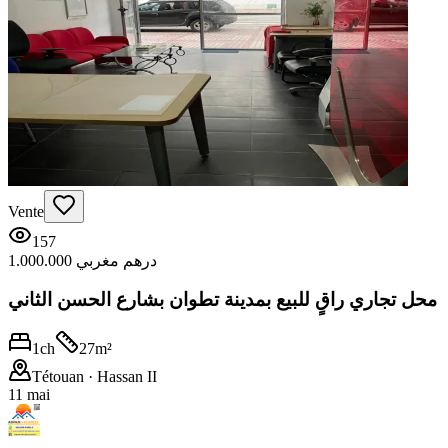
Vente
157
1.000.000 درهم مغربي
محل تجاري راقٍ للبيع بمدينة تطوان بشارع الحسن الثاني
1
ch
27
m²
Tétouan
· Hassan II
11 mai