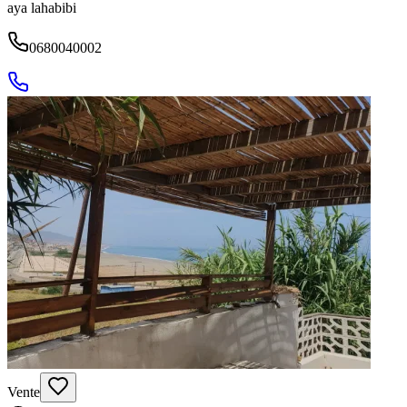
aya lahabibi
0680040002
Vente