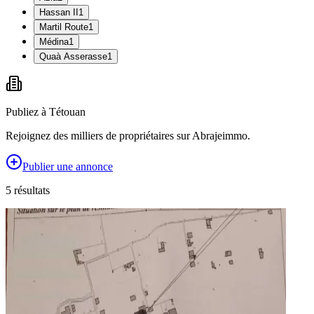
Hassan II
1
Martil Route
1
Médina
1
Quaà Asserasse
1
Publiez à
Tétouan
Rejoignez des milliers de propriétaires sur Abrajeimmo.
Publier une annonce
5
résultat
s