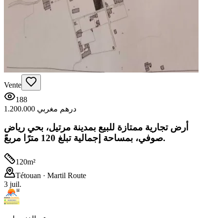
Vente
188
1.200.000 درهم مغربي
أرض تجارية ممتازة للبيع بمدينة مرتيل، بحي رياض
صوفي، بمساحة إجمالية تبلغ 120 مترًا مربعً.
120
m²
Tétouan
· Martil Route
3 juil.