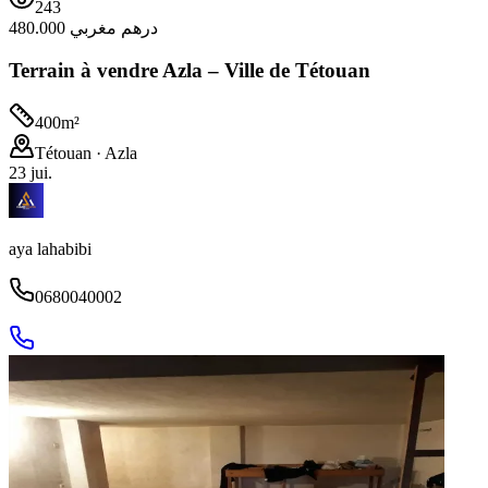
243
480.000 درهم مغربي
Terrain à vendre Azla – Ville de Tétouan
400
m²
Tétouan
· Azla
23 jui.
aya lahabibi
0680040002