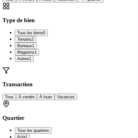
Type de bien
Tous les biens
5
Terrains
2
Bureaux
1
Magasins
1
Autres
1
Transaction
Tous
À vendre
À louer
Vacances
Quartier
Tous les quartiers
Azla
1