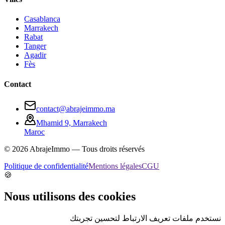
Casablanca
Marrakech
Rabat
Tanger
Agadir
Fès
Contact
contact@abrajeimmo.ma
Mhamid 9, Marrakech
Maroc
©
2026
AbrajeImmo — Tous droits réservés
Politique de confidentialité
Mentions légales
CGU
🍪
Nous utilisons des cookies
نستخدم ملفات تعريف الارتباط لتحسين تجربتك