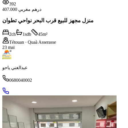
392
407.000 درهم مغربي
منزل مجهز للبيع قرب البحر نواحي تطوان
2
ch
1
sdb
45
m²
Tétouan
· Quaà Asserasse
23 mai
عبدالغني ياحو
0680040002