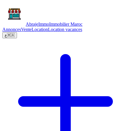
Abraje
Immo
Immobilier Maroc
Annonces
Vente
Location
Location vacances
ع
🇲🇦