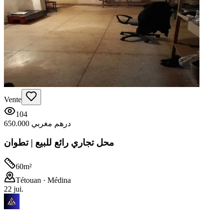
Vente
104
650.000 درهم مغربي
محل تجاري رائع للبيع | تطوان
60
m²
Tétouan
· Médina
22 jui.