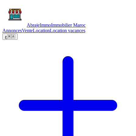
Abraje
Immo
Immobilier Maroc
Annonces
Vente
Location
Location vacances
ع
🇲🇦