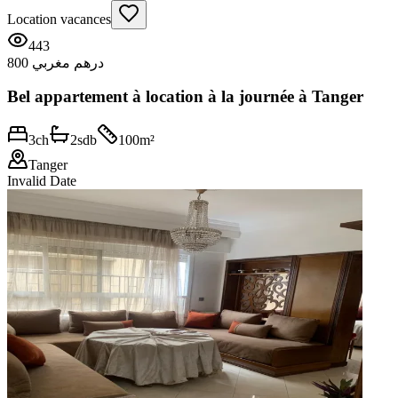
Location vacances
443
800 درهم مغربي
Bel appartement à location à la journée à Tanger
3
ch
2
sdb
100
m²
Tanger
Invalid Date