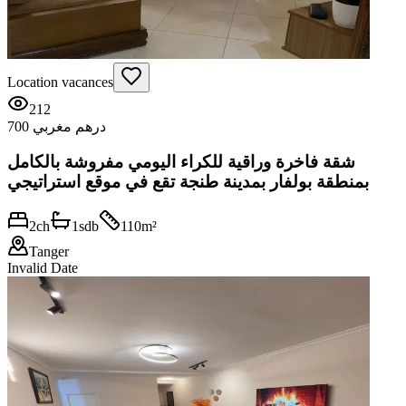
Location vacances
212
700 درهم مغربي
شقة فاخرة وراقية للكراء اليومي مفروشة بالكامل
بمنطقة بولفار بمدينة طنجة تقع في موقع استراتيجي
2
ch
1
sdb
110
m²
Tanger
Invalid Date