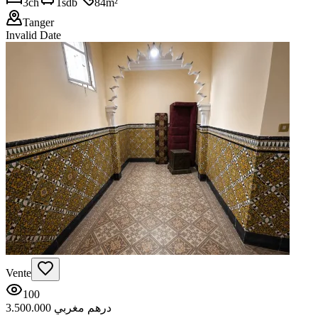
3
ch
1
sdb
84
m²
Tanger
Invalid Date
Vente
100
3.500.000 درهم مغربي