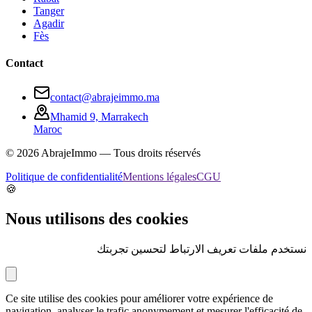
Tanger
Agadir
Fès
Contact
contact@abrajeimmo.ma
Mhamid 9, Marrakech
Maroc
©
2026
AbrajeImmo — Tous droits réservés
Politique de confidentialité
Mentions légales
CGU
🍪
Nous utilisons des cookies
نستخدم ملفات تعريف الارتباط لتحسين تجربتك
Ce site utilise des cookies pour améliorer votre expérience de
navigation, analyser le trafic anonymement et mesurer l'efficacité de