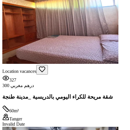
Location vacances
327
300 درهم مغربي
شقة مريحة للكراء اليومي بالدريسية _مدينة طنجة
60
m²
Tanger
Invalid Date