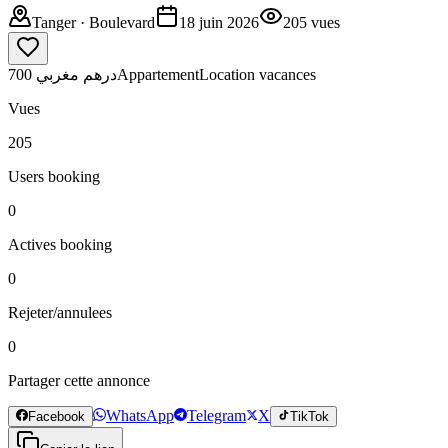
Tanger
· Boulevard
18 juin 2026
205
vues
700 درهم مغربي
Appartement
Location vacances
Vues
205
Users booking
0
Actives booking
0
Rejeter/annulees
0
Partager cette annonce
WhatsApp
Telegram
X
Facebook
TikTok