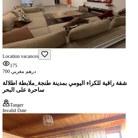
Location vacances
175
700 درهم مغربي
شقة راقية للكراء اليومي بمدينة طنجة_ملابطة اطلالة
ساحرة على البحر
Tanger
Invalid Date