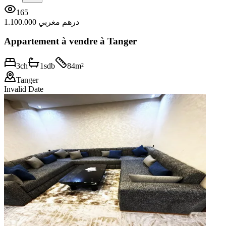
165
1.100.000 درهم مغربي
Appartement à vendre à Tanger
3
ch
1
sdb
84
m²
Tanger
Invalid Date