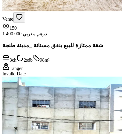
Vente
150
1.400.000 درهم مغربي
شقة ممتازة للبيع بنفق مسنانة _مدينة طنجة
3
ch
2
sdb
98
m²
Tanger
Invalid Date