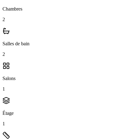
Chambres
2
Salles de bain
2
Salons
1
Étage
1