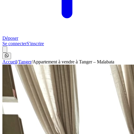
Déposer
Se connecter
S'inscrire
Accueil
/
Tanger
/
Appartement à vendre à Tanger – Malabata