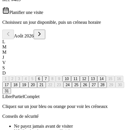
Planifier une visite
Choisissez un jour disponible, puis un créneau horaire
Août
2026
L
M
M
J
V
S
D
1
2
3
4
5
6
7
8
9
10
11
12
13
14
15
16
17
18
19
20
21
22
23
24
25
26
27
28
29
30
31
Libre
Partiel
Complet
Cliquez sur un jour bleu ou orange pour voir les créneaux
Conseils de sécurité
Ne payez jamais avant de visiter