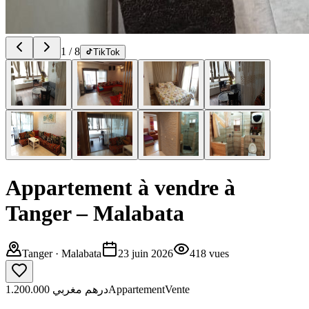
1
/
8
TikTok
Appartement à vendre à
Tanger – Malabata
Tanger
· Malabata
23 juin 2026
418
vues
1.200.000 درهم مغربي
Appartement
Vente