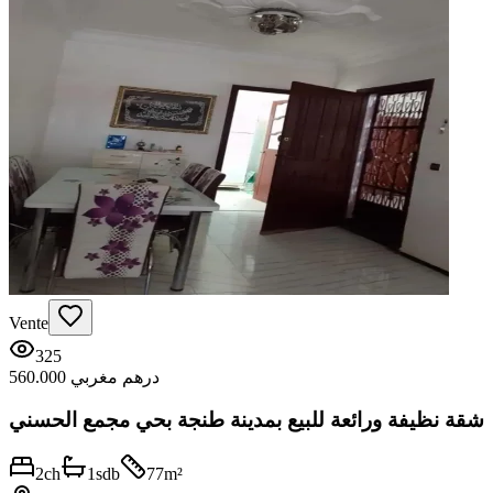
Vente
325
560.000 درهم مغربي
شقة نظيفة ورائعة للبيع بمدينة طنجة بحي مجمع الحسني
2
ch
1
sdb
77
m²