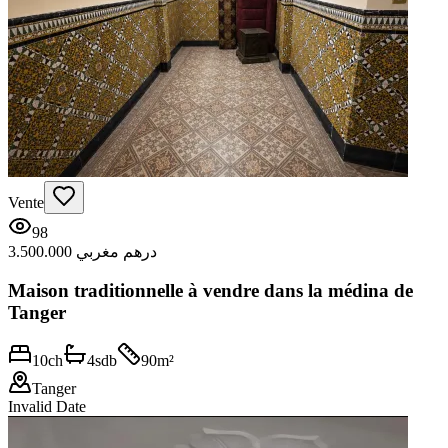
Vente
98
3.500.000 درهم مغربي
Maison traditionnelle à vendre dans la médina de
Tanger
10
ch
4
sdb
90
m²
Tanger
Invalid Date