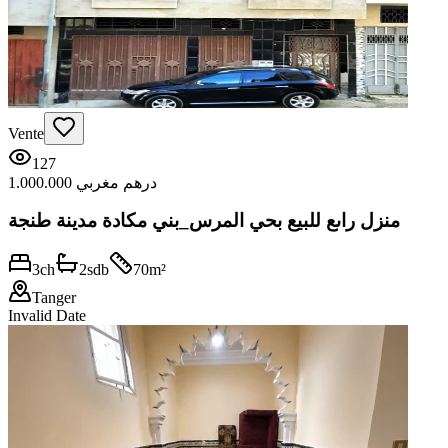
Vente
127
1.000.000 درهم مغربي
منزل راىع للبيع بحي المرس_بني مكادة مدينة طنجة
3
ch
2
sdb
70
m²
Tanger
Invalid Date