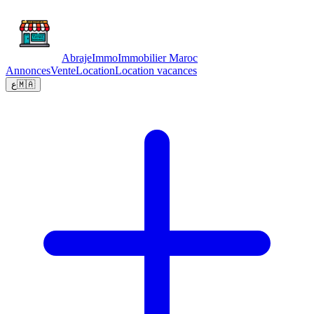
Abraje
Immo
Immobilier Maroc
Annonces
Vente
Location
Location vacances
ع
🇲🇦