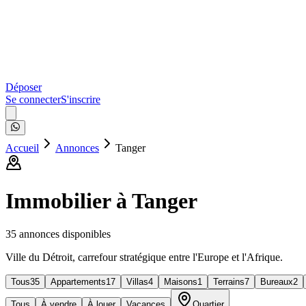
Déposer
Se connecter
S'inscrire
Accueil
Annonces
Tanger
Immobilier à
Tanger
35
annonce
s
disponible
s
Ville du Détroit, carrefour stratégique entre l'Europe et l'Afrique.
Tous
35
Appartements
17
Villas
4
Maisons
1
Terrains
7
Bureaux
2
Tous
À vendre
À louer
Vacances
Quartier