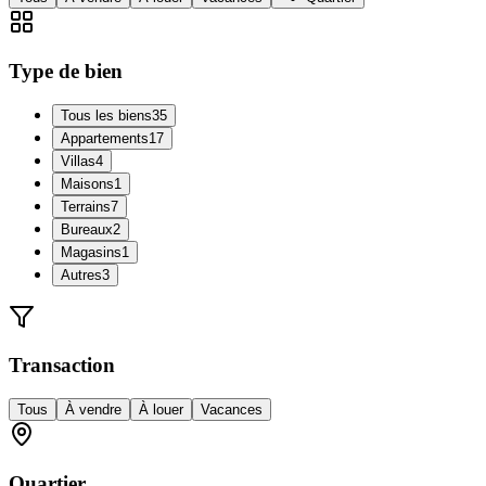
Type de bien
Tous les biens
35
Appartements
17
Villas
4
Maisons
1
Terrains
7
Bureaux
2
Magasins
1
Autres
3
Transaction
Tous
À vendre
À louer
Vacances
Quartier