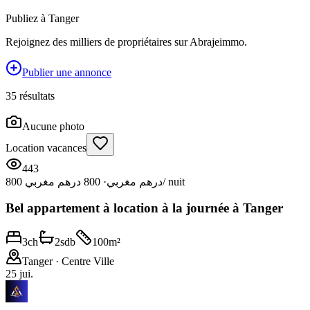
Publiez à
Tanger
Rejoignez des milliers de propriétaires sur Abrajeimmo.
Publier une annonce
35
résultat
s
Aucune photo
Location vacances
443
800 درهم مغربي
·
800 درهم مغربي
/ nuit
Bel appartement à location à la journée à Tanger
3
ch
2
sdb
100
m²
Tanger
· Centre Ville
25 jui.