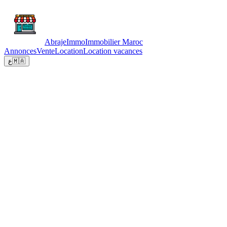
Abraje
Immo
Immobilier Maroc
Annonces
Vente
Location
Location vacances
ع
🇲🇦