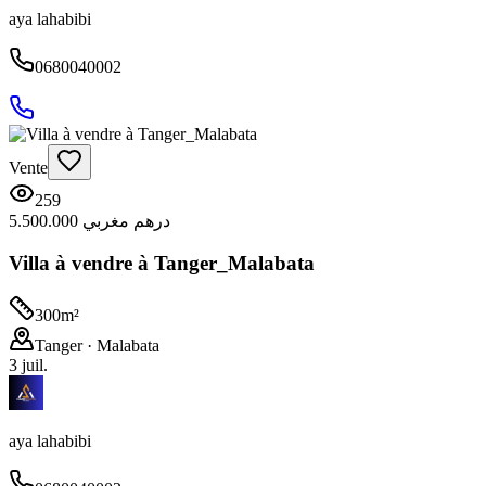
aya lahabibi
0680040002
Vente
259
5.500.000 درهم مغربي
Villa à vendre à Tanger_Malabata
300
m²
Tanger
· Malabata
3 juil.
aya lahabibi