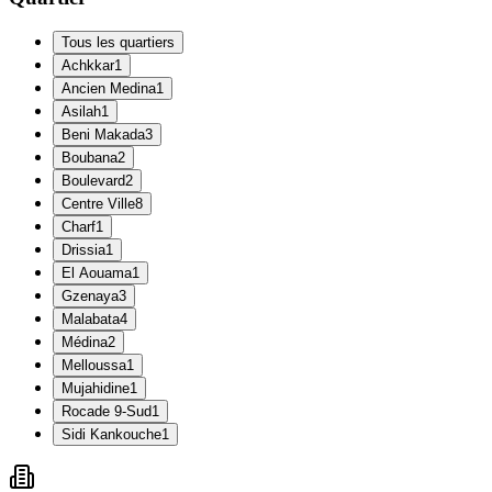
Tous les quartiers
Achkkar
1
Ancien Medina
1
Asilah
1
Beni Makada
3
Boubana
2
Boulevard
2
Centre Ville
8
Charf
1
Drissia
1
El Aouama
1
Gzenaya
3
Malabata
4
Médina
2
Melloussa
1
Mujahidine
1
Rocade 9-Sud
1
Sidi Kankouche
1