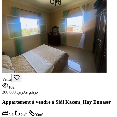
Vente
102
260.000 درهم مغربي
Appartement à vendre à Sidi Kacem_Hay Ennassr
2
ch
2
sdb
90
m²