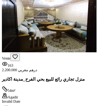
Vente
163
2.200.000 درهم مغربي
منزل تجاري رائع للبيع بحي الفرح_مدينة اكادير
54
m²
Agadir
Invalid Date