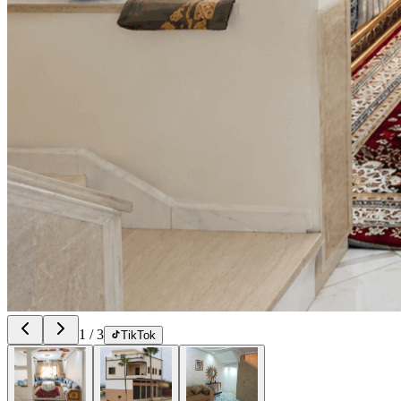
1
/
3
TikTok