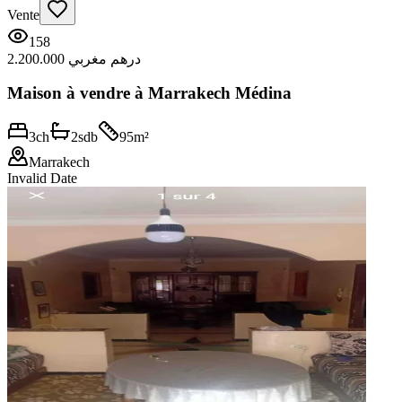
Vente
158
2.200.000 درهم مغربي
Maison à vendre à Marrakech Médina
3
ch
2
sdb
95
m²
Marrakech
Invalid Date