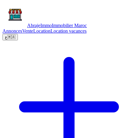
Abraje
Immo
Immobilier Maroc
Annonces
Vente
Location
Location vacances
ع
🇲🇦