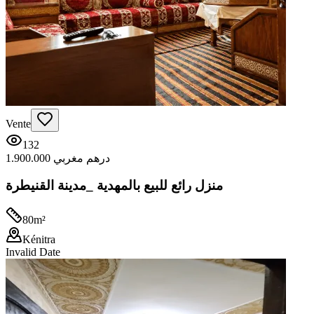
Vente
132
1.900.000 درهم مغربي
منزل رائع للبيع بالمهدية _مدينة القنيطرة
80
m²
Kénitra
Invalid Date