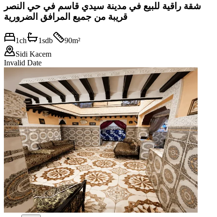
شقة راقية للبيع في مدينة سيدي قاسم في حي النصر
قريبة من جميع المرافق الضرورية
1
ch
1
sdb
90
m²
Sidi Kacem
Invalid Date