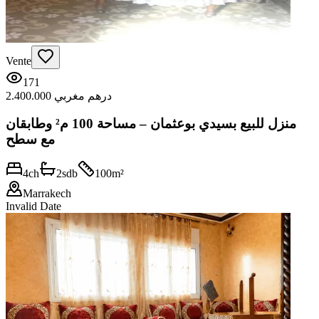
Vente
171
2.400.000 درهم مغربي
منزل للبيع بسيدي بوعثمان – مساحة 100 م² وطابقان
مع سطح
4
ch
2
sdb
100
m²
Marrakech
Invalid Date