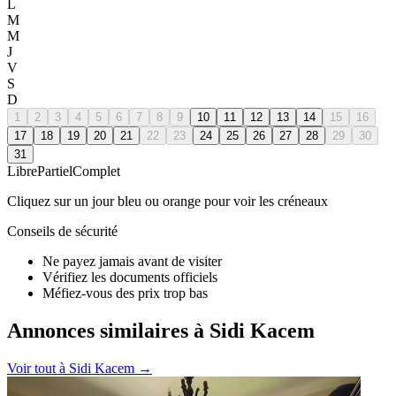
L
M
M
J
V
S
D
1
2
3
4
5
6
7
8
9
10
11
12
13
14
15
16
17
18
19
20
21
22
23
24
25
26
27
28
29
30
31
Libre
Partiel
Complet
Cliquez sur un jour bleu ou orange pour voir les créneaux
Conseils de sécurité
Ne payez jamais avant de visiter
Vérifiez les documents officiels
Méfiez-vous des prix trop bas
Annonces similaires à Sidi Kacem
Voir tout à
Sidi Kacem
→