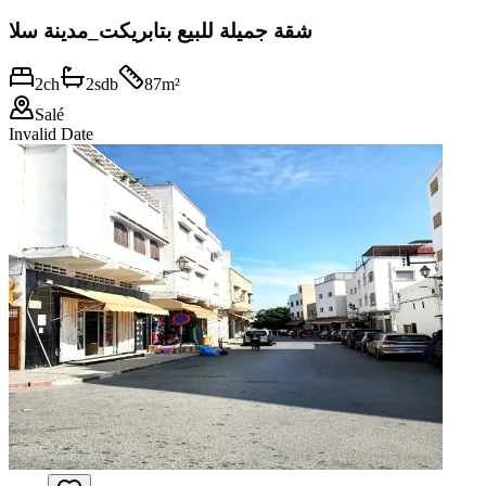
شقة جميلة للبيع بتابريكت_مدينة سلا
2
ch
2
sdb
87
m²
Salé
Invalid Date