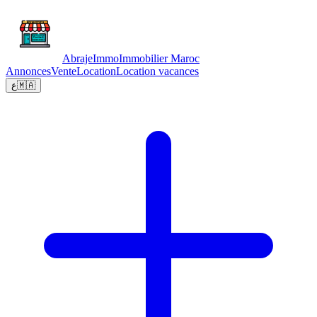
Abraje
Immo
Immobilier Maroc
Annonces
Vente
Location
Location vacances
ع
🇲🇦