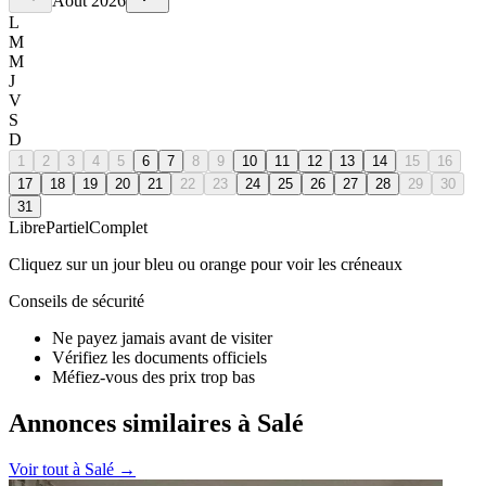
Août
2026
L
M
M
J
V
S
D
1
2
3
4
5
6
7
8
9
10
11
12
13
14
15
16
17
18
19
20
21
22
23
24
25
26
27
28
29
30
31
Libre
Partiel
Complet
Cliquez sur un jour bleu ou orange pour voir les créneaux
Conseils de sécurité
Ne payez jamais avant de visiter
Vérifiez les documents officiels
Méfiez-vous des prix trop bas
Annonces similaires à Salé
Voir tout à
Salé
→