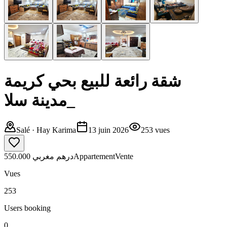
شقة رائعة للبيع بحي كريمة
_مدينة سلا
Salé
· Hay Karima
13 juin 2026
253
vues
550.000 درهم مغربي
Appartement
Vente
Vues
253
Users booking
0