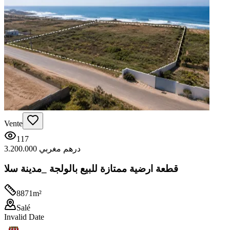
Vente
117
3.200.000 درهم مغربي
قطعة ارضية ممتازة للبيع بالولجة _مدينة سلا
8871
m²
Salé
Invalid Date