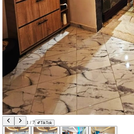
1
/
7
TikTok