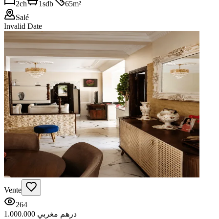
2
ch
1
sdb
65
m²
Salé
Invalid Date
Vente
264
1.000.000 درهم مغربي