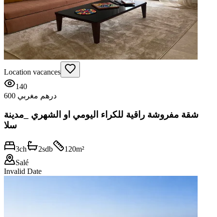
Location vacances
140
600 درهم مغربي
شقة مفروشة راقية للكراء اليومي او الشهري _مدينة
سلا
3
ch
2
sdb
120
m²
Salé
Invalid Date