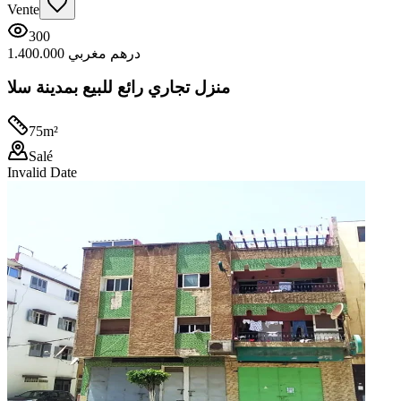
Vente
300
1.400.000 درهم مغربي
منزل تجاري رائع للبيع بمدينة سلا
75
m²
Salé
Invalid Date