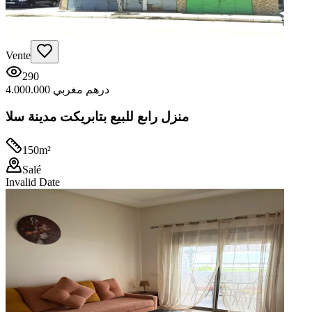
Vente
290
4.000.000 درهم مغربي
منزل راىع للبيع بتابريكت مدينة سلا
150
m²
Salé
Invalid Date