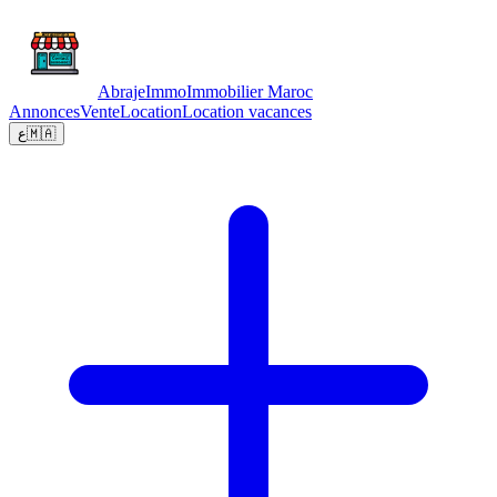
Abraje
Immo
Immobilier Maroc
Annonces
Vente
Location
Location vacances
ع
🇲🇦