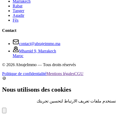
Marrakech
Rabat
Tanger
Agadir
Fès
Contact
contact@abrajeimmo.ma
Mhamid 9, Marrakech
Maroc
©
2026
AbrajeImmo — Tous droits réservés
Politique de confidentialité
Mentions légales
CGU
🍪
Nous utilisons des cookies
نستخدم ملفات تعريف الارتباط لتحسين تجربتك