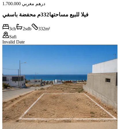
1.700.000 درهم مغربي
فيلا للبيع مساحتها332م محفضة باسفي
3
ch
2
sdb
332
m²
Safi
Invalid Date