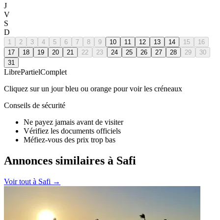
J
V
S
D
1
2
3
4
5
6
7
8
9
10
11
12
13
14
15
16
17
18
19
20
21
22
23
24
25
26
27
28
29
30
31
Libre
Partiel
Complet
Cliquez sur un jour bleu ou orange pour voir les créneaux
Conseils de sécurité
Ne payez jamais avant de visiter
Vérifiez les documents officiels
Méfiez-vous des prix trop bas
Annonces similaires à Safi
Voir tout à
Safi
→