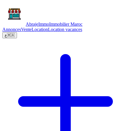
Abraje
Immo
Immobilier Maroc
Annonces
Vente
Location
Location vacances
ع
🇲🇦