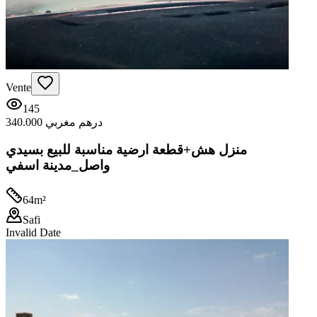
Vente
145
340.000 درهم مغربي
منزل هش+قطعة ارضية مناسبة للبيع بسيدي
واصل_مدينة اسفي
64
m²
Safi
Invalid Date