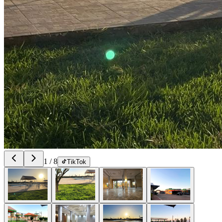
1
/
8
TikTok