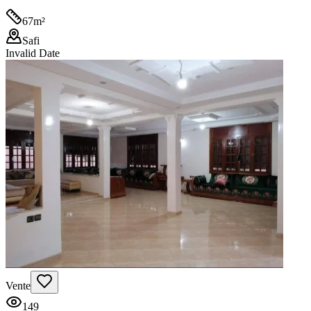
67
m²
Safi
Invalid Date
Vente
149