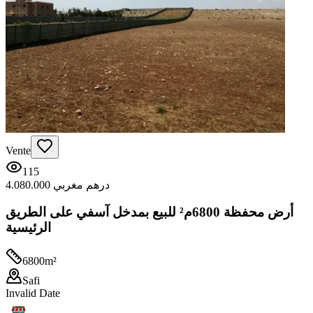
Vente
115
4.080.000 درهم مغربي
أرض محفظة 6800م² للبيع بمدخل آسفي على الطريق
الرئيسية
6800
m²
Safi
Invalid Date