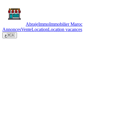
Abraje
Immo
Immobilier Maroc
Annonces
Vente
Location
Location vacances
ع
🇲🇦