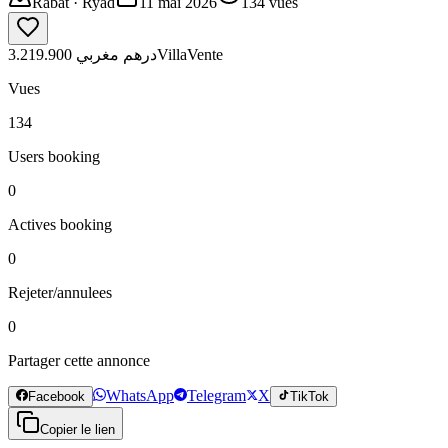
Rabat
· Ryad
11 mai 2026
134
vues
3.219.900 درهم مغربي
Villa
Vente
Vues
134
Users booking
0
Actives booking
0
Rejeter/annulees
0
Partager cette annonce
WhatsApp
Telegram
X
Facebook
TikTok
Copier le lien