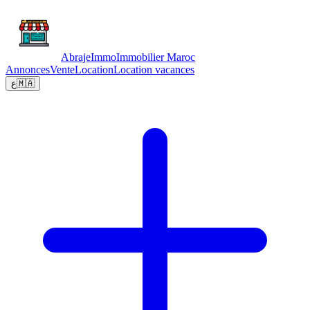
Abraje
Immo
Immobilier Maroc
Annonces
Vente
Location
Location vacances
ع
🇲🇦