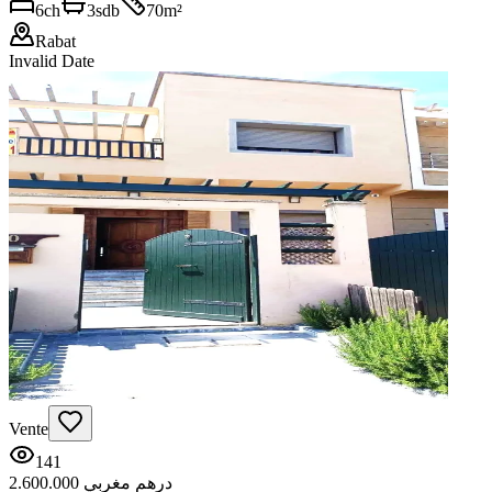
6
ch
3
sdb
70
m²
Rabat
Invalid Date
Vente
141
2.600.000 درهم مغربي