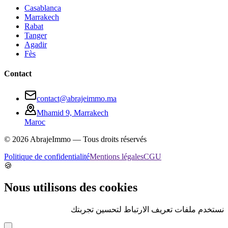
Casablanca
Marrakech
Rabat
Tanger
Agadir
Fès
Contact
contact@abrajeimmo.ma
Mhamid 9, Marrakech
Maroc
©
2026
AbrajeImmo — Tous droits réservés
Politique de confidentialité
Mentions légales
CGU
🍪
Nous utilisons des cookies
نستخدم ملفات تعريف الارتباط لتحسين تجربتك