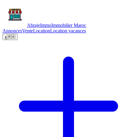
Abraje
Immo
Immobilier Maroc
Annonces
Vente
Location
Location vacances
ع
🇲🇦