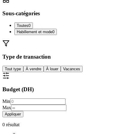
Sous-catégories
Toutes
0
Habillement et mode
0
Type de transaction
Tout type
À vendre
À louer
Vacances
Budget (DH)
Min
Max
Appliquer
0
résultat