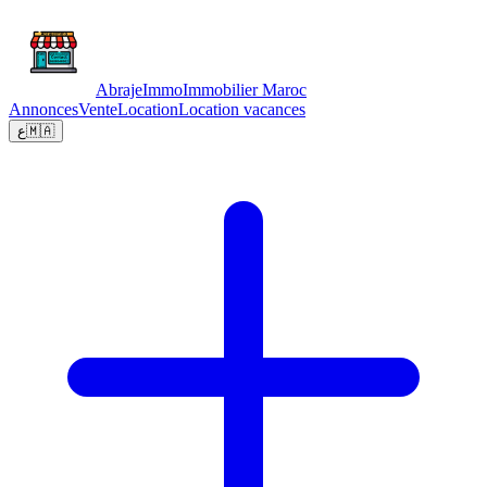
Abraje
Immo
Immobilier Maroc
Annonces
Vente
Location
Location vacances
ع
🇲🇦