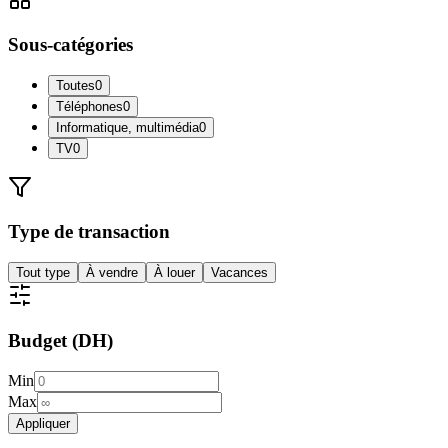
Sous-catégories
Toutes
0
Téléphones
0
Informatique, multimédia
0
TV
0
Type de transaction
Tout type
À vendre
À louer
Vacances
Budget (DH)
Min
Max
Appliquer