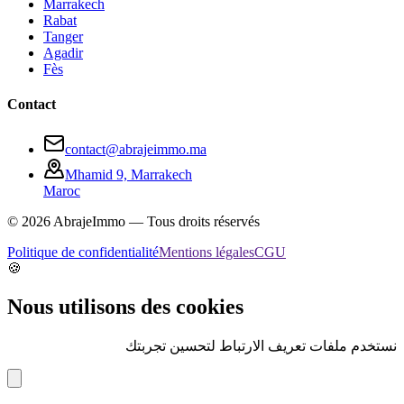
Marrakech
Rabat
Tanger
Agadir
Fès
Contact
contact@abrajeimmo.ma
Mhamid 9, Marrakech
Maroc
©
2026
AbrajeImmo — Tous droits réservés
Politique de confidentialité
Mentions légales
CGU
🍪
Nous utilisons des cookies
نستخدم ملفات تعريف الارتباط لتحسين تجربتك