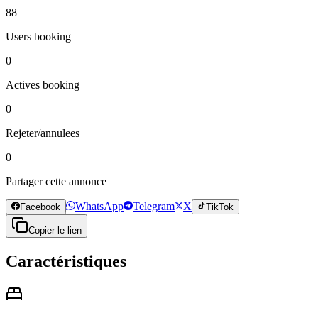
88
Users booking
0
Actives booking
0
Rejeter/annulees
0
Partager cette annonce
WhatsApp
Telegram
X
Facebook
TikTok
Copier le lien
Caractéristiques