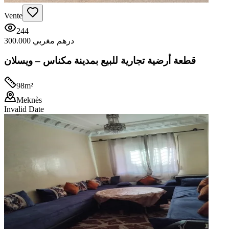
Vente
244
300.000 درهم مغربي
قطعة أرضية تجارية للبيع بمدينة مكناس – ويسلان
98
m²
Meknès
Invalid Date