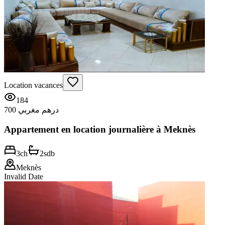
Location vacances
184
700 درهم مغربي
Appartement en location journalière à Meknès
3
ch
2
sdb
Meknès
Invalid Date