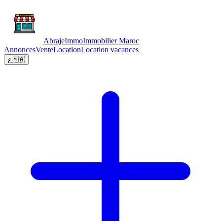
Abraje
Immo
Immobilier Maroc
Annonces
Vente
Location
Location vacances
ع
🇲🇦