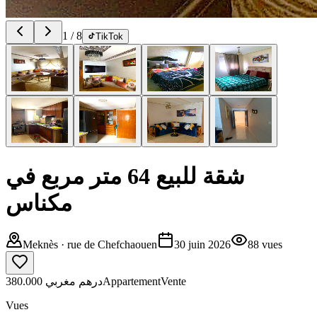
1
/
8
TikTok
شقة للبيع 64 متر مربع في
مكناس
Meknès
· rue de Chefchaouen
30 juin 2026
88
vues
380.000 درهم مغربي
Appartement
Vente
Vues