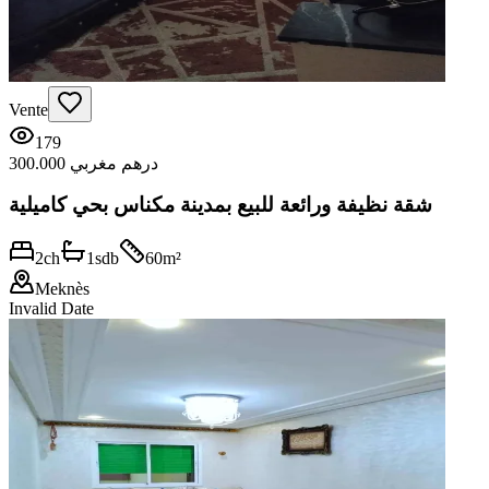
Vente
179
300.000 درهم مغربي
شقة نظيفة ورائعة للبيع بمدينة مكناس بحي كاميلية
2
ch
1
sdb
60
m²
Meknès
Invalid Date