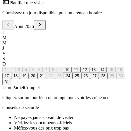
Planifier une visite
Choisissez un jour disponible, puis un créneau horaire
Août
2026
L
M
M
J
V
S
D
1
2
3
4
5
6
7
8
9
10
11
12
13
14
15
16
17
18
19
20
21
22
23
24
25
26
27
28
29
30
31
Libre
Partiel
Complet
Cliquez sur un jour bleu ou orange pour voir les créneaux
Conseils de sécurité
Ne payez jamais avant de visiter
Vérifiez les documents officiels
Méfiez-vous des prix trop bas