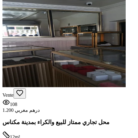
Vente
108
1.200 درهم مغربي
محل تجاري ممتاز للبيع والكراء بمدينة مكناس
12
m²