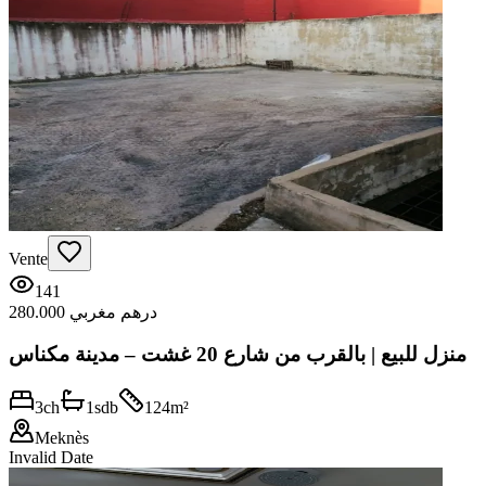
Vente
141
280.000 درهم مغربي
منزل للبيع | بالقرب من شارع 20 غشت – مدينة مكناس
3
ch
1
sdb
124
m²
Meknès
Invalid Date