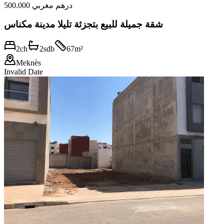
500.000 درهم مغربي
شقة جميلة للبيع بتجزئة تليلا مدينة مكناس
2
ch
2
sdb
67
m²
Meknès
Invalid Date