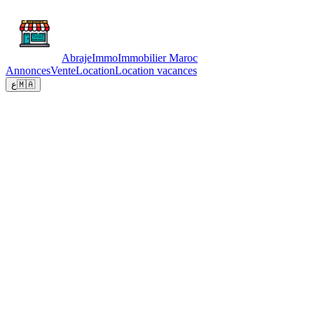
Abraje
Immo
Immobilier Maroc
Annonces
Vente
Location
Location vacances
ع
🇲🇦