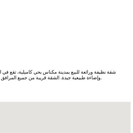
شقة نظيفة ورائعة للبيع بمدينة مكناس بحي كاميلية، تقع في ا
وإضاءة طبيعية جيدة. الشقة قريبة من جميع المرافق الضرورية مثل المدارس، الأسواق، وسائل النقل والخدمات اليومية، ما يجعلها فرصة ممتازة للسكن أو الاستثمار في موقع مميز داخل المدينة.