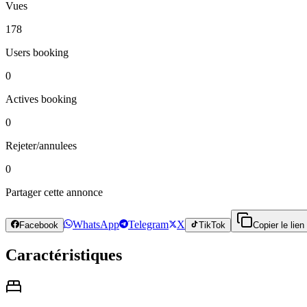
Vues
178
Users booking
0
Actives booking
0
Rejeter/annulees
0
Partager cette annonce
WhatsApp
Telegram
X
Facebook
TikTok
Copier le lien
Caractéristiques