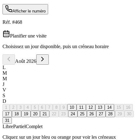
Afficher le numéro
Réf. #
468
Planifier une visite
Choisissez un jour disponible, puis un créneau horaire
Août
2026
L
M
M
J
V
S
D
1
2
3
4
5
6
7
8
9
10
11
12
13
14
15
16
17
18
19
20
21
22
23
24
25
26
27
28
29
30
31
Libre
Partiel
Complet
Cliquez sur un jour bleu ou orange pour voir les créneaux