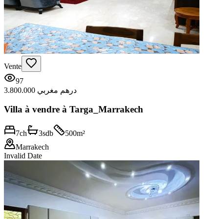
Vente
97
3.800.000 درهم مغربي
Villa à vendre à Targa_Marrakech
7
ch
3
sdb
500
m²
Marrakech
Invalid Date