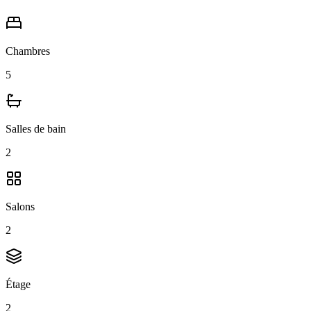
Chambres
5
Salles de bain
2
Salons
2
Étage
2