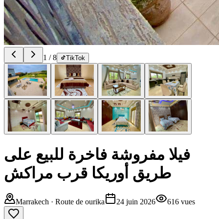
1
/
8
TikTok
فيلا مفروشة فاخرة للبيع على
طريق أوريكا قرب مراكش
Marrakech
· Route de ourika
24 juin 2026
616
vues