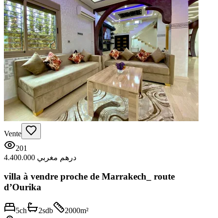
Vente
201
4.400.000 درهم مغربي
villa à vendre proche de Marrakech_ route
d’Ourika
5
ch
2
sdb
2000
m²