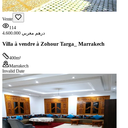
Vente
114
4.600.000 درهم مغربي
Villa à vendre à Zohour Targa_ Marrakech
400
m²
Marrakech
Invalid Date