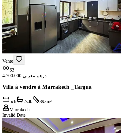
Vente
63
4.700.000 درهم مغربي
Villa à vendre à Marrakech _Targua
5
ch
2
sdb
393
m²
Marrakech
Invalid Date