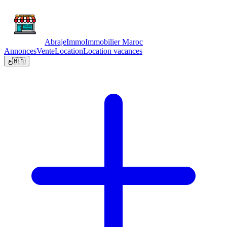
Abraje
Immo
Immobilier Maroc
Annonces
Vente
Location
Location vacances
ع
🇲🇦