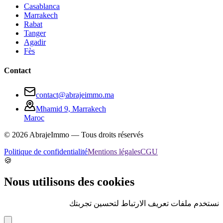
Casablanca
Marrakech
Rabat
Tanger
Agadir
Fès
Contact
contact@abrajeimmo.ma
Mhamid 9, Marrakech
Maroc
©
2026
AbrajeImmo — Tous droits réservés
Politique de confidentialité
Mentions légales
CGU
🍪
Nous utilisons des cookies
نستخدم ملفات تعريف الارتباط لتحسين تجربتك