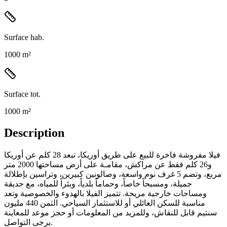
Surface hab.
1000 m²
Surface tot.
1000 m²
Description
فيلا مفروشة فاخرة للبيع على طريق أوريكا، تبعد 28 كلم عن أوريكا
و26 كلم فقط عن مراكش، مقامـة على أرض مساحتها 2000 متر
مربع، وتضم 5 غرف نوم واسعة، وصالونين كبيرين، وتراسين بإطلالة
جميلة، ومسبحاً خاصاً، وحماماً بلدياً، وبئراً للمياه، مع حديقة
ومساحات خارجية مريحة. تتميز الفيلا بالهدوء والخصوصية وتعد
مناسبة للسكن العائلي أو للاستثمار السياحي. الثمن 440 مليون
سنتيم قابل للنقاش، وللمزيد من المعلومات أو حجز موعد للمعاينة
يرجى التواصل.