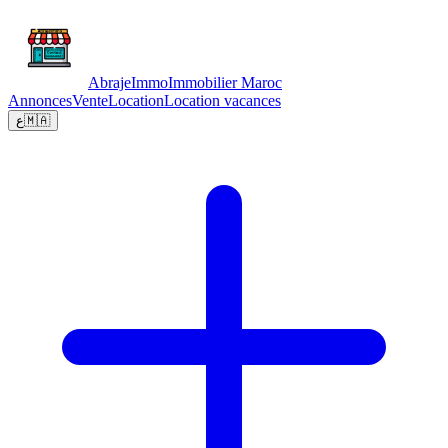
Abraje
Immo
Immobilier Maroc
Annonces
Vente
Location
Location vacances
ع
🇲🇦