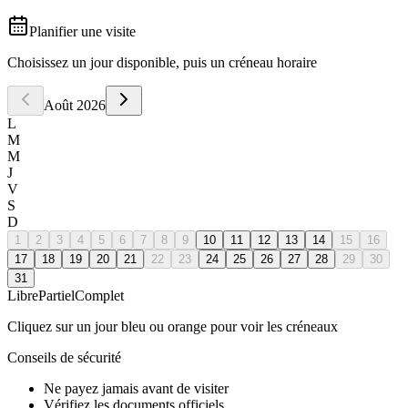
Planifier une visite
Choisissez un jour disponible, puis un créneau horaire
Août
2026
L
M
M
J
V
S
D
1
2
3
4
5
6
7
8
9
10
11
12
13
14
15
16
17
18
19
20
21
22
23
24
25
26
27
28
29
30
31
Libre
Partiel
Complet
Cliquez sur un jour bleu ou orange pour voir les créneaux
Conseils de sécurité
Ne payez jamais avant de visiter
Vérifiez les documents officiels