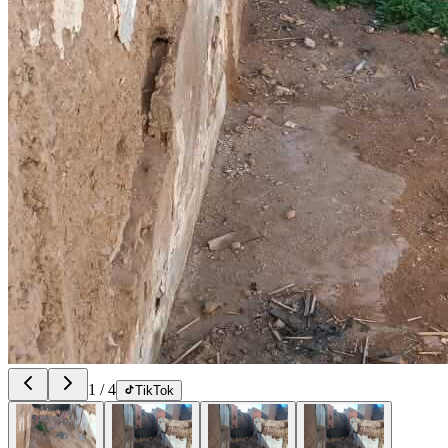
1
/
4
TikTok