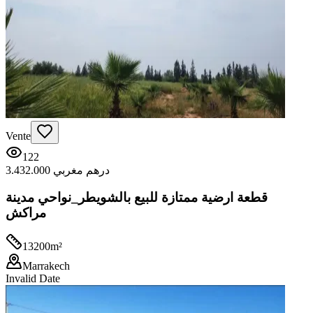
Vente
122
3.432.000 درهم مغربي
قطعة ارضية ممتازة للبيع بالشويطر_نواحي مدينة
مراكش
13200
m²
Marrakech
Invalid Date