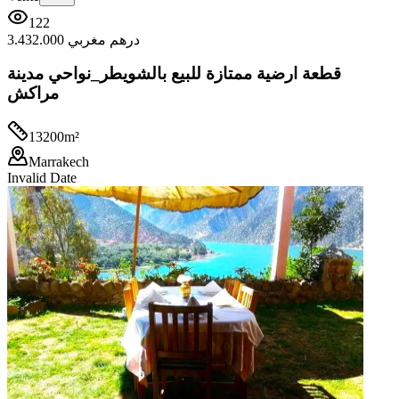
122
3.432.000 درهم مغربي
قطعة ارضية ممتازة للبيع بالشويطر_نواحي مدينة
مراكش
13200
m²
Marrakech
Invalid Date