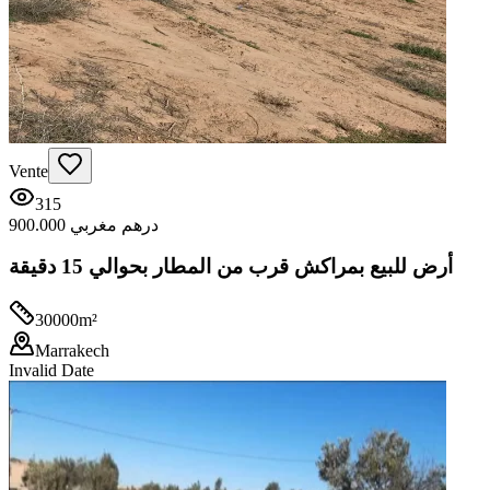
Vente
315
900.000 درهم مغربي
أرض للبيع بمراكش قرب من المطار بحوالي 15 دقيقة
30000
m²
Marrakech
Invalid Date