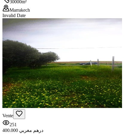
30000
m²
Marrakech
Invalid Date
Vente
251
400.000 درهم مغربي