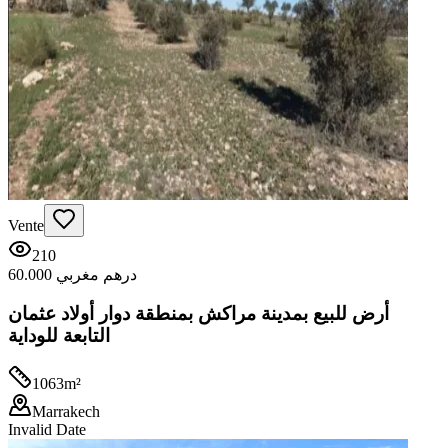
Vente
210
60.000 درهم مغربي
أرض للبيع بمدينة مراكش بمنطقة دوار أولاد عثمان
التابعة للوداية
1063
m²
Marrakech
Invalid Date