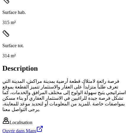
Surface hab.
315 m²
Surface tot.
314 m²
Description
فرصة رائعة لامتلاك قطعة أرضية بمدينة مراكش، المدينة التي
تعرف طلباً متزايداً على العقار والاستثمار تتميز القطعة بموقع
استراتيجي يتيح سهولة الولوج إلى مختلف المرافق والخدمات، كما
تشكل فرصة جيدة للراغبين في الاستثمار العقاري أو بناء مسكن
بمواصفات خاصة .للمزيد من المعلومات أو لتحديد موعد للمعاينة،
يرجى التواصل معنا.
Localisation
Ouvrir dans Maps