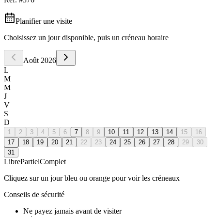
Planifier une visite
Choisissez un jour disponible, puis un créneau horaire
Août
2026
L
M
M
J
V
S
D
1
2
3
4
5
6
7
8
9
10
11
12
13
14
15
16
17
18
19
20
21
22
23
24
25
26
27
28
29
30
31
Libre
Partiel
Complet
Cliquez sur un jour bleu ou orange pour voir les créneaux
Conseils de sécurité
Ne payez jamais avant de visiter