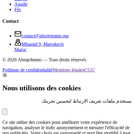
Agadir
Fès
Contact
contact@abrajeimmo.ma
Mhamid 9, Marrakech
Maroc
©
2026
AbrajeImmo — Tous droits réservés
Politique de confidentialité
Mentions légales
CGU
🍪
Nous utilisons des cookies
نستخدم ملفات تعريف الارتباط لتحسين تجربتك
Ce site utilise des cookies pour améliorer votre expérience de
navigation, analyser le trafic anonymement et mesurer l'efficacité de
nos publicités. Votre choix est sauvegardé et peut être modifié à tout