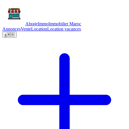
Abraje
Immo
Immobilier Maroc
Annonces
Vente
Location
Location vacances
ع
🇲🇦