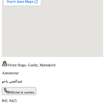
Victor Hugo, Gueliz, Marrakech
Annonceur
عبدالغني ياحو
Afficher le numéro
Réf. #
425