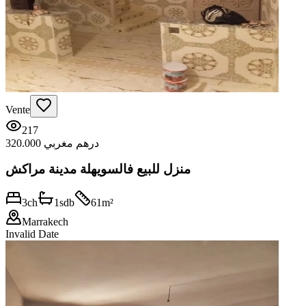
Vente
217
320.000 درهم مغربي
منزل للبيع فالسويهلة مدينة مراكش
3
ch
1
sdb
61
m²
Marrakech
Invalid Date