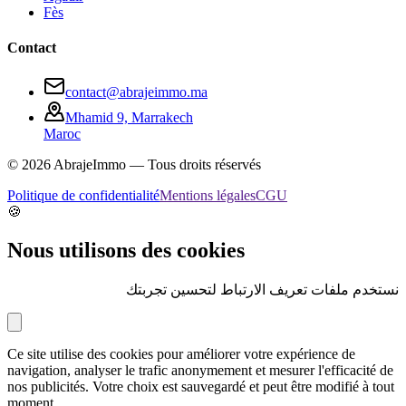
Fès
Contact
contact@abrajeimmo.ma
Mhamid 9, Marrakech
Maroc
©
2026
AbrajeImmo — Tous droits réservés
Politique de confidentialité
Mentions légales
CGU
🍪
Nous utilisons des cookies
نستخدم ملفات تعريف الارتباط لتحسين تجربتك
Ce site utilise des cookies pour améliorer votre expérience de
navigation, analyser le trafic anonymement et mesurer l'efficacité de
nos publicités. Votre choix est sauvegardé et peut être modifié à tout
moment.