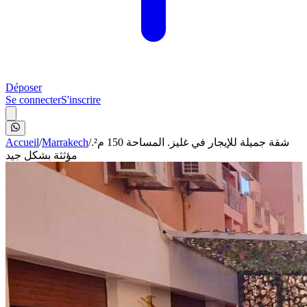
Déposer
Se connecter
S'inscrire
Accueil
/
Marrakech
/
شقة جميلة للإيجار في غليز. المساحة 150 م².
مؤثثة بشكل جيد