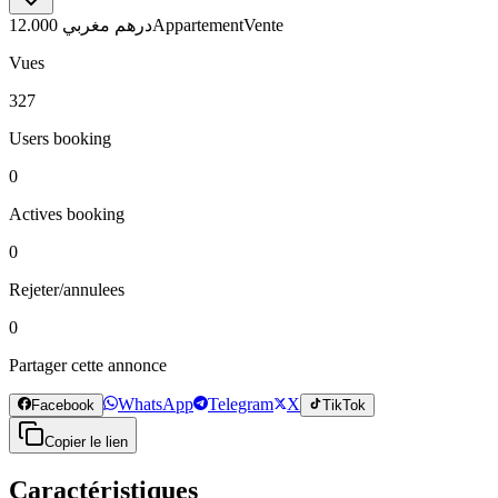
12.000 درهم مغربي
Appartement
Vente
Vues
327
Users booking
0
Actives booking
0
Rejeter/annulees
0
Partager cette annonce
WhatsApp
Telegram
X
Facebook
TikTok
Copier le lien
Caractéristiques