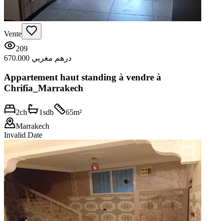
Vente
209
670.000 درهم مغربي
Appartement haut standing à vendre à
Chrifia_Marrakech
2
ch
1
sdb
65
m²
Marrakech
Invalid Date