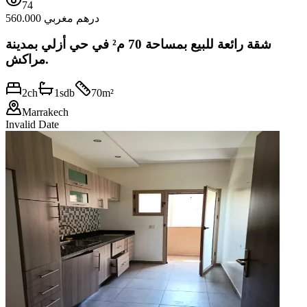
74
560.000 درهم مغربي
شقة رائعة للبيع بمساحة 70 م² في حي أزلي بمدينة
مراكش.
2
ch
1
sdb
70
m²
Marrakech
Invalid Date