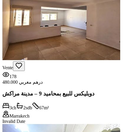
Vente
178
480.000 درهم مغربي
دوبليكس للبيع بمحاميد 9 – مدينة مراكش
3
ch
2
sdb
67
m²
Marrakech
Invalid Date