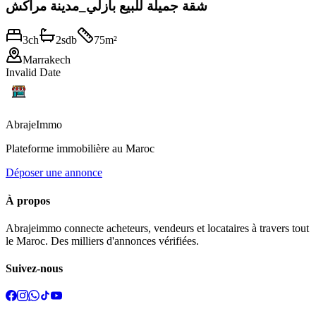
شقة جميلة للبيع بازلي_مدينة مراكش
3
ch
2
sdb
75
m²
Marrakech
Invalid Date
Abraje
Immo
Plateforme immobilière au Maroc
Déposer une annonce
À propos
Abrajeimmo connecte acheteurs, vendeurs et locataires à travers tout
le Maroc. Des milliers d'annonces vérifiées.
Suivez-nous