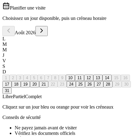
Planifier une visite
Choisissez un jour disponible, puis un créneau horaire
Août
2026
L
M
M
J
V
S
D
1
2
3
4
5
6
7
8
9
10
11
12
13
14
15
16
17
18
19
20
21
22
23
24
25
26
27
28
29
30
31
Libre
Partiel
Complet
Cliquez sur un jour bleu ou orange pour voir les créneaux
Conseils de sécurité
Ne payez jamais avant de visiter
Vérifiez les documents officiels