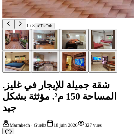
1
/
8
TikTok
شقة جميلة للإيجار في غليز.
المساحة 150 م². مؤثثة بشكل
جيد
Marrakech
· Gueliz
18 juin 2026
327
vues