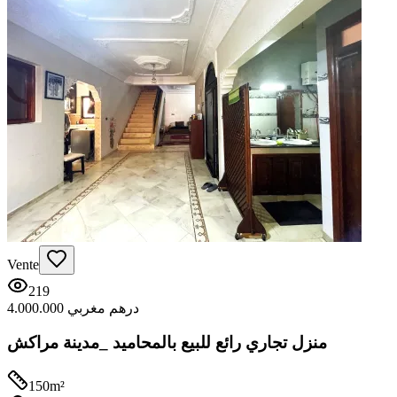
Vente
219
4.000.000 درهم مغربي
منزل تجاري رائع للبيع بالمحاميد _مدينة مراكش
150
m²