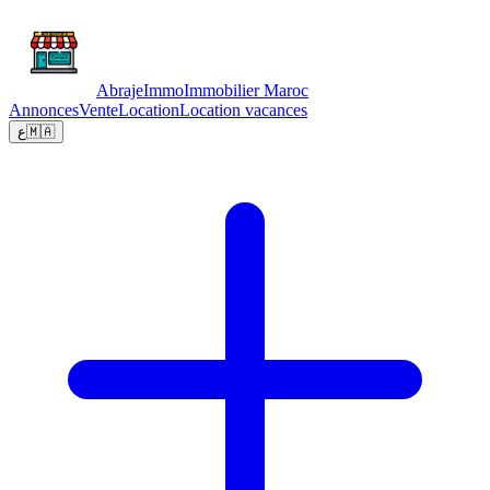
Abraje
Immo
Immobilier Maroc
Annonces
Vente
Location
Location vacances
ع
🇲🇦