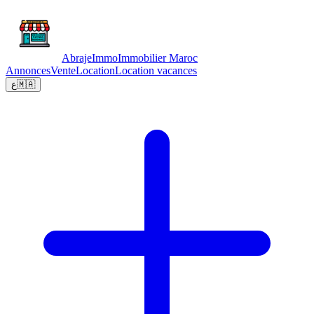
Abraje
Immo
Immobilier Maroc
Annonces
Vente
Location
Location vacances
ع
🇲🇦