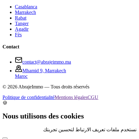
Casablanca
Marrakech
Rabat
Tanger
Agadir
Fès
Contact
contact@abrajeimmo.ma
Mhamid 9, Marrakech
Maroc
©
2026
AbrajeImmo — Tous droits réservés
Politique de confidentialité
Mentions légales
CGU
🍪
Nous utilisons des cookies
نستخدم ملفات تعريف الارتباط لتحسين تجربتك