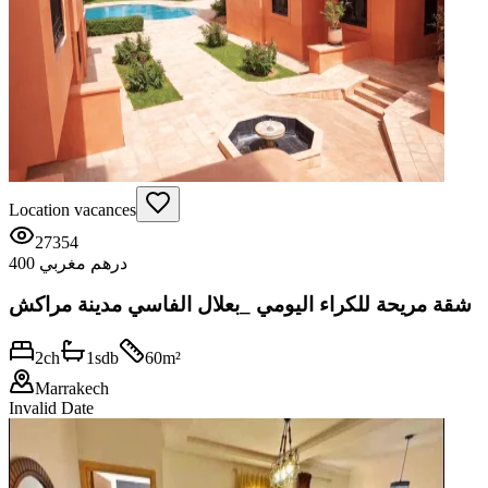
Location vacances
27354
400 درهم مغربي
شقة مريحة للكراء اليومي _بعلال الفاسي مدينة مراكش
2
ch
1
sdb
60
m²
Marrakech
Invalid Date