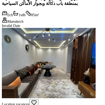
بمنطقة باب دكالة وبجوار الأماكن السياحية
2
ch
1
sdb
85
m²
Marrakech
Invalid Date
Location vacances