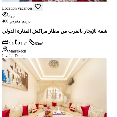
Location vacances
425
400 درهم مغربي
شقة للإيجار بالقرب من مطار مراكش المنارة الدولي
2
ch
1
sdb
60
m²
Marrakech
Invalid Date