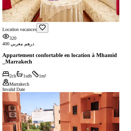
Location vacances
320
400 درهم مغربي
Appartement confortable en location à Mhamid
_Marrakech
2
ch
1
sdb
1
m²
Marrakech
Invalid Date