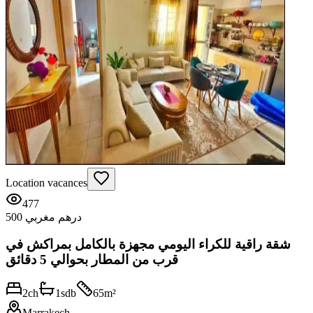
Location vacances
477
500 درهم مغربي
شقة راقية للكراء اليومي مجهزة بالكامل بمراكش في
قرب من المطار بحوالي 5 دقائق
2
ch
1
sdb
65
m²
Marrakech