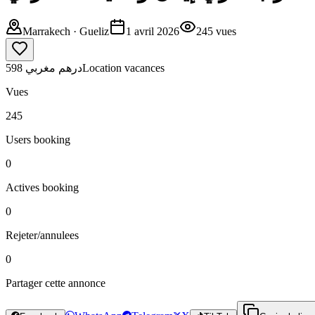
Marrakech
· Gueliz
1 avril 2026
245
vues
598 درهم مغربي
Location vacances
Vues
245
Users booking
0
Actives booking
0
Rejeter/annulees
0
Partager cette annonce