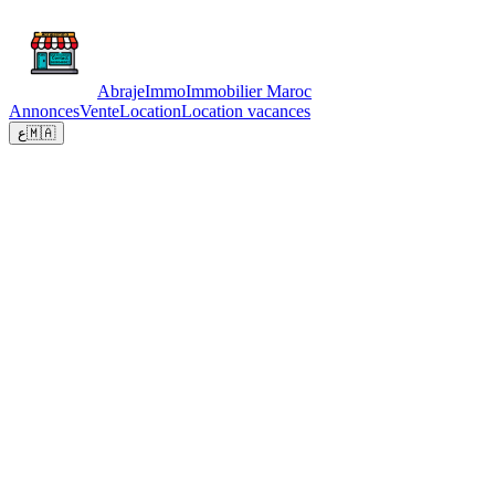
Abraje
Immo
Immobilier Maroc
Annonces
Vente
Location
Location vacances
ع
🇲🇦