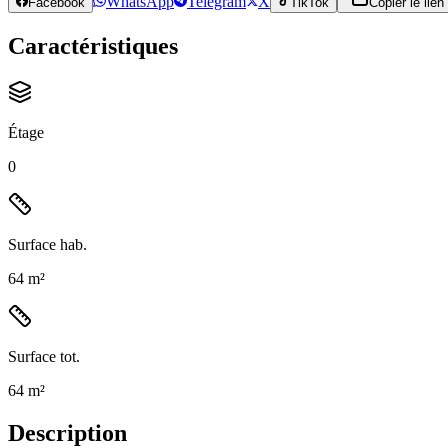
WhatsApp
Telegram
X
Facebook
TikTok
Copier le lien
Caractéristiques
Étage
0
Surface hab.
64 m²
Surface tot.
64 m²
Description