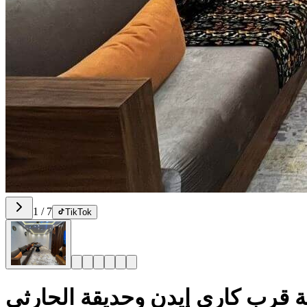
1
/
7
TikTok
 قرب كاري إيدن وحديقة الحارثي