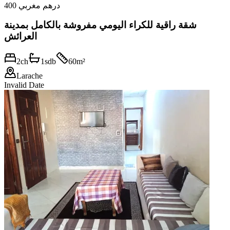
400 درهم مغربي
شقة راقية للكراء اليومي مفروشة بالكامل بمدينة
العرائش
2
ch
1
sdb
60
m²
Larache
Invalid Date