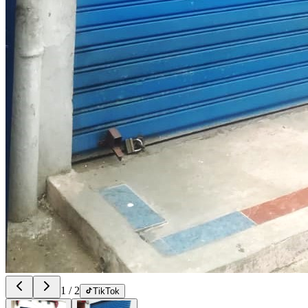
1
/
2
TikTok