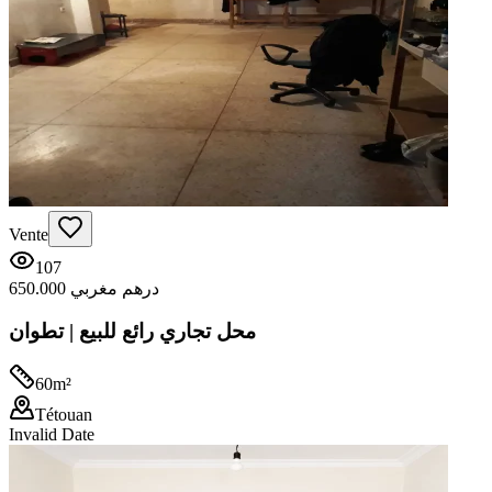
Vente
107
650.000 درهم مغربي
محل تجاري رائع للبيع | تطوان
60
m²
Tétouan
Invalid Date