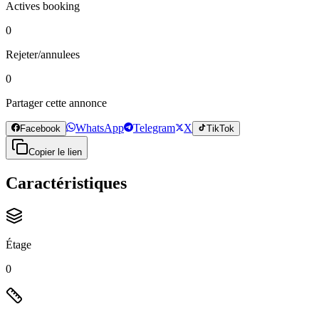
Actives booking
0
Rejeter/annulees
0
Partager cette annonce
WhatsApp
Telegram
X
Facebook
TikTok
Copier le lien
Caractéristiques
Étage
0