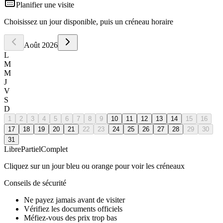
Planifier une visite
Choisissez un jour disponible, puis un créneau horaire
Août
2026
L
M
M
J
V
S
D
1
2
3
4
5
6
7
8
9
10
11
12
13
14
15
16
17
18
19
20
21
22
23
24
25
26
27
28
29
30
31
Libre
Partiel
Complet
Cliquez sur un jour bleu ou orange pour voir les créneaux
Conseils de sécurité
Ne payez jamais avant de visiter
Vérifiez les documents officiels
Méfiez-vous des prix trop bas