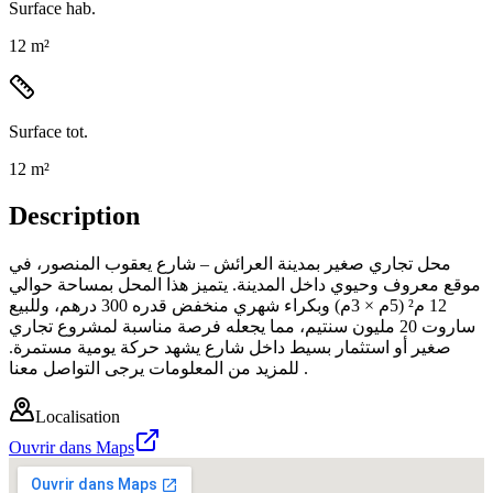
Surface hab.
12 m²
Surface tot.
12 m²
Description
محل تجاري صغير بمدينة العرائش – شارع يعقوب المنصور، في
موقع معروف وحيوي داخل المدينة. يتميز هذا المحل بمساحة حوالي
12 م² (5م × 3م) وبكراء شهري منخفض قدره 300 درهم، وللبيع
ساروت 20 مليون سنتيم، مما يجعله فرصة مناسبة لمشروع تجاري
صغير أو استثمار بسيط داخل شارع يشهد حركة يومية مستمرة.
للمزيد من المعلومات يرجى التواصل معنا .
Localisation
Ouvrir dans Maps