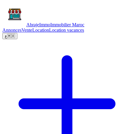
Abraje
Immo
Immobilier Maroc
Annonces
Vente
Location
Location vacances
ع
🇲🇦