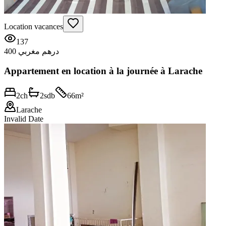
Location vacances
137
400 درهم مغربي
Appartement en location à la journée à Larache
2
ch
2
sdb
66
m²
Larache
Invalid Date