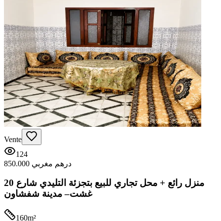
Vente
124
850.000 درهم مغربي
منزل رائع + محل تجاري للبيع بتجزئة التليدي شارع 20
غشت– مدينة شفشاون
160
m²