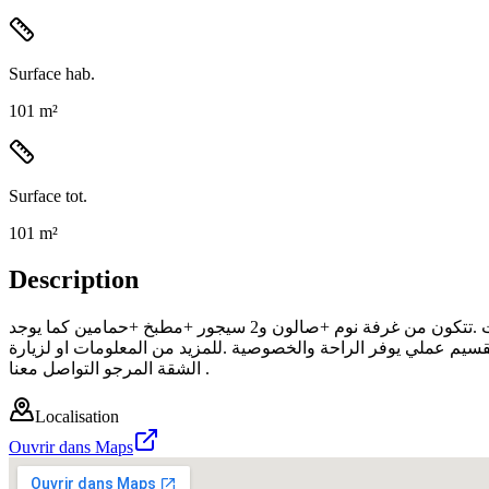
Surface hab.
101 m²
Surface tot.
101 m²
Description
فرصة مميزة لاقتناء شقة مريحة ذات مساحة كبيرة بموقع هادئ ومناسب للسكن العائلي قريبة من مختلف المرافق الضرورية والخدمات .تتكون من غرفة نوم +صالون و2 سيجور +مطبخ +حمامين كما يوجد
احة مريحة وتقسيم عملي يوفر الراحة والخصوصية .للمزيد من المعلومات او لزيارة
الشقة المرجو التواصل معنا .
Localisation
Ouvrir dans Maps