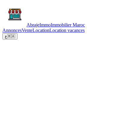
Abraje
Immo
Immobilier Maroc
Annonces
Vente
Location
Location vacances
ع
🇲🇦