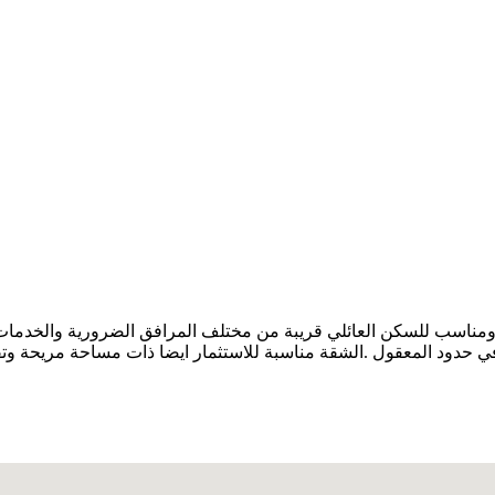
ليون سنتيم قابلة للتفاوض في حدود المعقول .الشقة مناسبة للاستثمار ايضا ذات مس