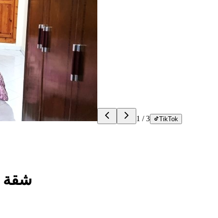
1
/
3
TikTok
شقة ر