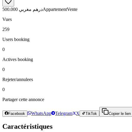
500.000 درهم مغربي
Appartement
Vente
Vues
259
Users booking
0
Actives booking
0
Rejeter/annulees
0
Partager cette annonce
WhatsApp
Telegram
X
Facebook
TikTok
Copier le lien
Caractéristiques