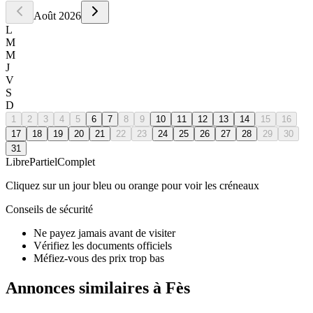
Août
2026
L
M
M
J
V
S
D
1
2
3
4
5
6
7
8
9
10
11
12
13
14
15
16
17
18
19
20
21
22
23
24
25
26
27
28
29
30
31
Libre
Partiel
Complet
Cliquez sur un jour bleu ou orange pour voir les créneaux
Conseils de sécurité
Ne payez jamais avant de visiter
Vérifiez les documents officiels
Méfiez-vous des prix trop bas
Annonces similaires à Fès