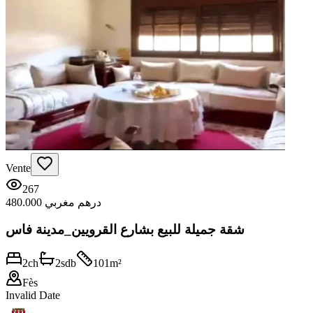
Vente
267
480.000 درهم مغربي
شقة جميلة للبيع بشارع القرويين_مدينة فاس
2
ch
2
sdb
101
m²
Fès
Invalid Date