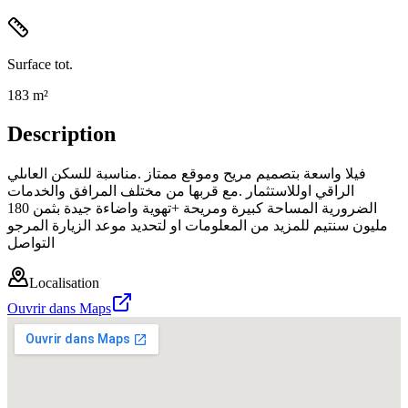
Surface tot.
183 m²
Description
فيلا واسعة بتصميم مريح وموقع ممتاز .مناسبة للسكن العاىلي
الراقي اوللاستثمار .مع قربها من مختلف المرافق والخدمات
الضرورية المساحة كبيرة ومريحة +تهوية واضاءة جيدة بثمن 180
مليون سنتيم للمزيد من المعلومات او لتحديد موعد الزيارة المرجو
التواصل
Localisation
Ouvrir dans Maps