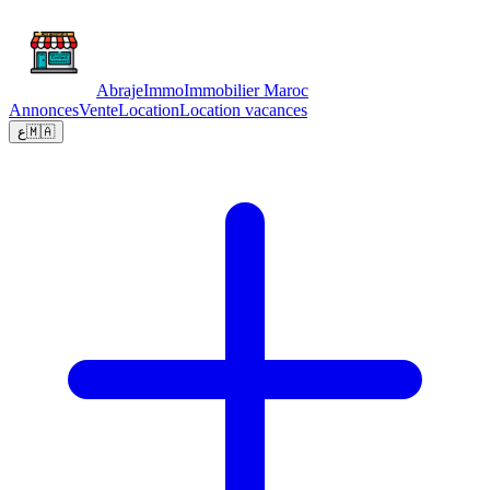
Abraje
Immo
Immobilier Maroc
Annonces
Vente
Location
Location vacances
ع
🇲🇦