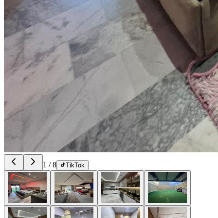
1
/
8
TikTok