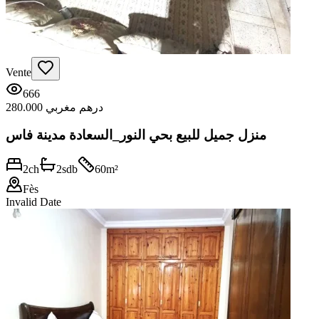
Vente
666
280.000 درهم مغربي
منزل جميل للبيع بحي النور_السعادة مدينة فاس
2
ch
2
sdb
60
m²
Fès
Invalid Date