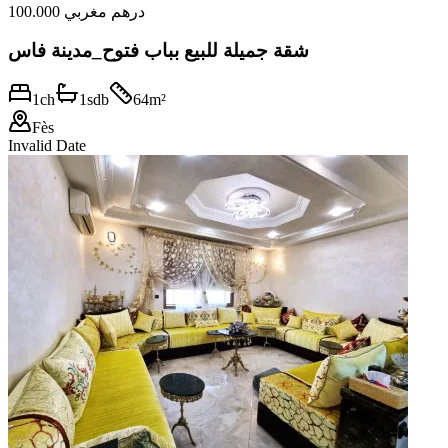
100.000 درهم مغربي
شقة جميلة للبيع بباب فتوح_مدينة فاس
1
ch
1
sdb
64
m²
Fès
Invalid Date