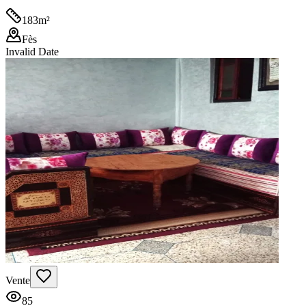
183
m²
Fès
Invalid Date
Vente
85