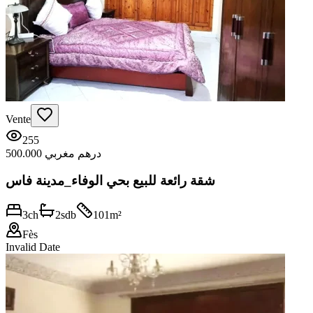
Vente
255
500.000 درهم مغربي
شقة رائعة للبيع بحي الوفاء_مدينة فاس
3
ch
2
sdb
101
m²
Fès
Invalid Date