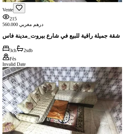
Vente
215
560.000 درهم مغربي
شقة جميلة راقية للبيع في شارع بيروت_مدينة فاس
3
ch
2
sdb
Fès
Invalid Date