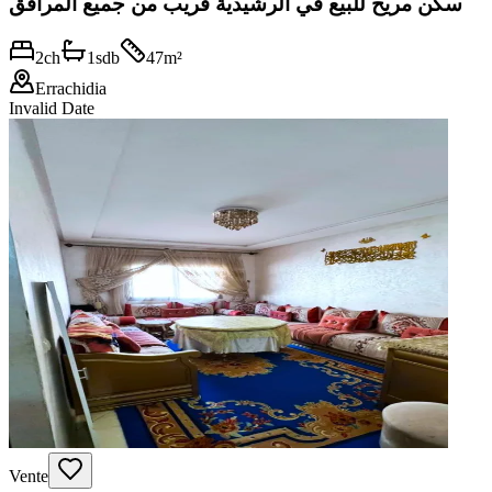
سكن مريح للبيع في الرشيدية قريب من جميع المرافق
2
ch
1
sdb
47
m²
Errachidia
Invalid Date
Vente