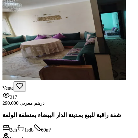
Vente
217
290.000 درهم مغربي
شقة راقية للبيع بمدينة الدار البيضاء بمنطقة الولفة
2
ch
1
sdb
60
m²