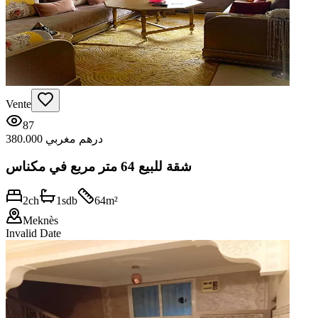
Vente
87
380.000 درهم مغربي
شقة للبيع 64 متر مربع في مكناس
2
ch
1
sdb
64
m²
Meknès
Invalid Date