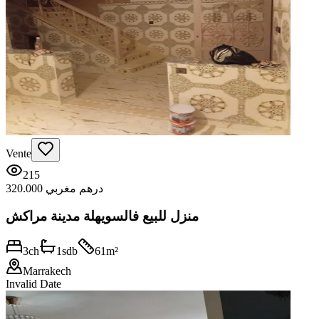
Vente
215
320.000 درهم مغربي
منزل للبيع فالسويهلة مدينة مراكش
3
ch
1
sdb
61
m²
Marrakech
Invalid Date