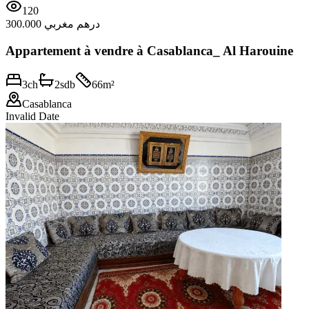
120
300.000 درهم مغربي
Appartement à vendre à Casablanca_ Al Harouine
3
ch
2
sdb
66
m²
Casablanca
Invalid Date