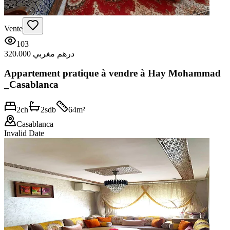
Vente
103
320.000 درهم مغربي
Appartement pratique à vendre à Hay Mohammad
_Casablanca
2
ch
2
sdb
64
m²
Casablanca
Invalid Date