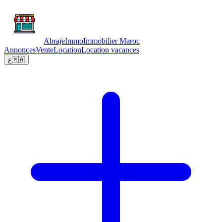
Abraje
Immo
Immobilier Maroc
Annonces
Vente
Location
Location vacances
ع
🇲🇦