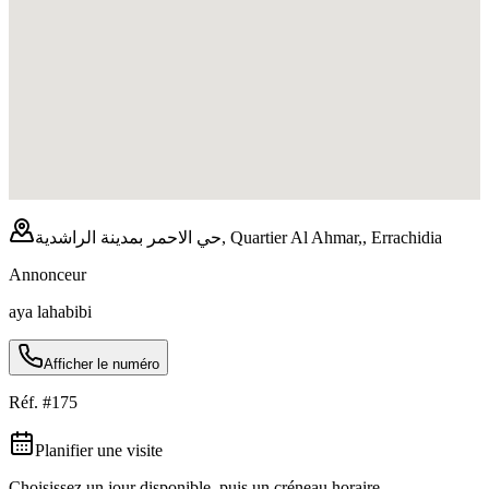
حي الاحمر بمدينة الراشدية, Quartier Al Ahmar,, Errachidia
Annonceur
aya lahabibi
Afficher le numéro
Réf. #
175
Planifier une visite
Choisissez un jour disponible, puis un créneau horaire