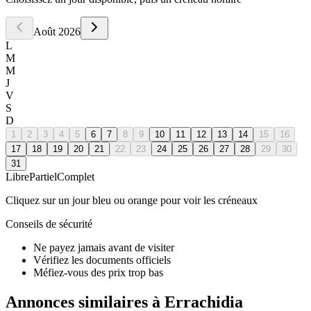
Août
2026
L
M
M
J
V
S
D
1
2
3
4
5
6
7
8
9
10
11
12
13
14
15
16
17
18
19
20
21
22
23
24
25
26
27
28
29
30
31
Libre
Partiel
Complet
Cliquez sur un jour bleu ou orange pour voir les créneaux
Conseils de sécurité
Ne payez jamais avant de visiter
Vérifiez les documents officiels
Méfiez-vous des prix trop bas
Annonces similaires à Errachidia