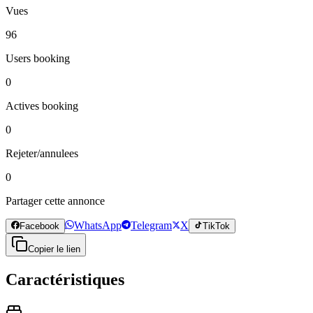
Vues
96
Users booking
0
Actives booking
0
Rejeter/annulees
0
Partager cette annonce
WhatsApp
Telegram
X
Facebook
TikTok
Copier le lien
Caractéristiques