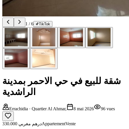
1
/
6
TikTok
شقة للبيع في حي الاحمر بمدينة
الراشدية
Errachidia
· Quartier Al Ahmar,
8 mai 2026
96
vues
330.000 درهم مغربي
Appartement
Vente