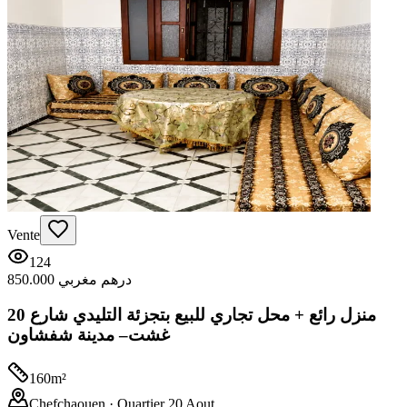
Vente
124
850.000 درهم مغربي
منزل رائع + محل تجاري للبيع بتجزئة التليدي شارع 20
غشت– مدينة شفشاون
160
m²
Chefchaouen
· Quartier 20 Aout