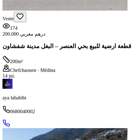
Vente
174
200.000 درهم مغربي
قطعة ارضية للبيع بحي العنصر – البغل مدينة شفشاون
200
m²
Chefchaouen
· Médina
14 jui.
aya lahabibi
0680040002