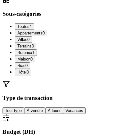
Sous-catégories
Toutes
4
Appartements
0
Villas
0
Terrains
3
Bureaux
1
Maison
0
Riad
0
Hôtel
0
Type de transaction
Tout type
À vendre
À louer
Vacances
Budget (DH)