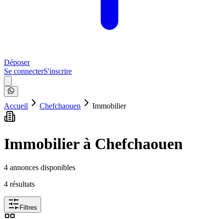
Déposer
Se connecter
S'inscrire
Accueil
Chefchaouen
Immobilier
Immobilier à Chefchaouen
4
annonce
s
disponible
s
4
résultat
s
Filtres