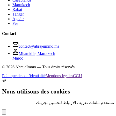
Casablanca
Marrakech
Rabat
Tanger
Agadir
Fès
Contact
contact@abrajeimmo.ma
Mhamid 9, Marrakech
Maroc
©
2026
AbrajeImmo — Tous droits réservés
Politique de confidentialité
Mentions légales
CGU
🍪
Nous utilisons des cookies
نستخدم ملفات تعريف الارتباط لتحسين تجربتك