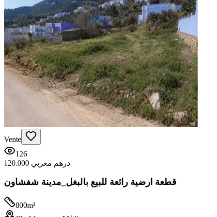
Vente
126
120.000 درهم مغربي
قطعة ارضية رائعة للبيع بالبغل_مدينة شفشاون
800
m²