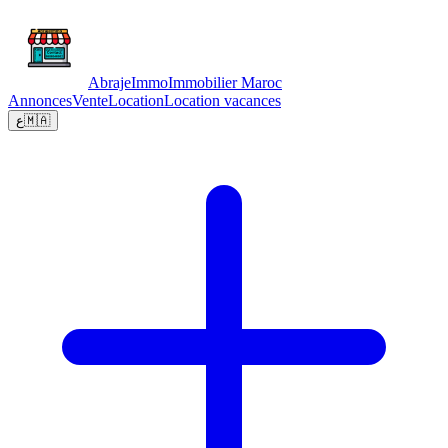
Abraje
Immo
Immobilier Maroc
Annonces
Vente
Location
Location vacances
ع
🇲🇦