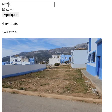
Min
Max
Appliquer
4
résultat
s
1
–
4
sur
4