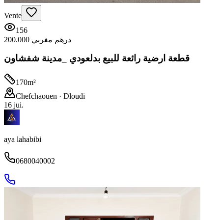
Vente
156
200.000 درهم مغربي
قطعة ارضية رائعة للبيع بدلعودي _مدينة شفشاون
170
m²
Chefchaouen
· Dloudi
16 jui.
aya lahabibi
0680040002