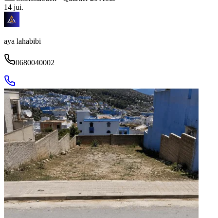
14 jui.
aya lahabibi
0680040002