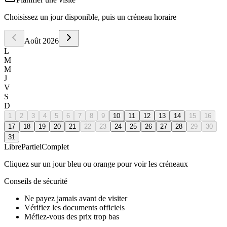
Choisissez un jour disponible, puis un créneau horaire
Août
2026
L
M
M
J
V
S
D
1
2
3
4
5
6
7
8
9
10
11
12
13
14
15
16
17
18
19
20
21
22
23
24
25
26
27
28
29
30
31
Libre
Partiel
Complet
Cliquez sur un jour bleu ou orange pour voir les créneaux
Conseils de sécurité
Ne payez jamais avant de visiter
Vérifiez les documents officiels
Méfiez-vous des prix trop bas