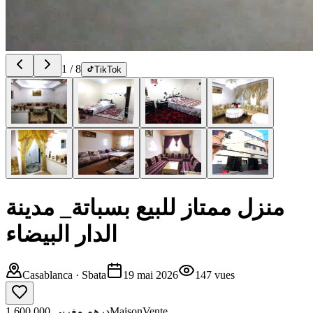
1
/
8
TikTok
منزل ممتاز للبيع بسباتة_ مدينة
الدار البيضاء
Casablanca
· Sbata
19 mai 2026
147
vues
1.600.000 درهم مغربي
Maison
Vente