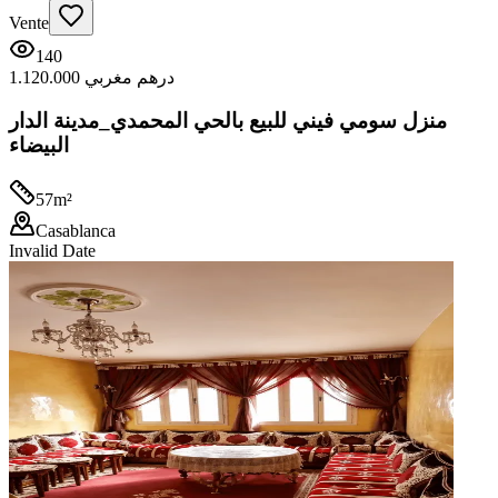
Vente
140
1.120.000 درهم مغربي
منزل سومي فيني للبيع بالحي المحمدي_مدينة الدار
البيضاء
57
m²
Casablanca
Invalid Date