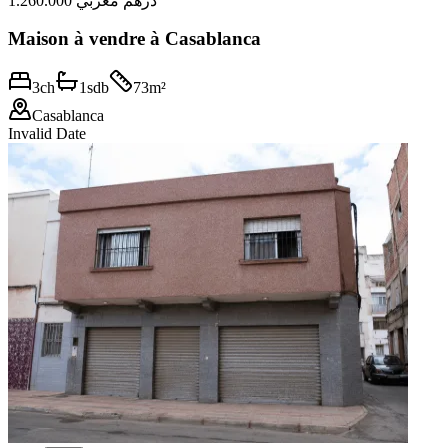
1.260.000 درهم مغربي
Maison à vendre à Casablanca
3
ch
1
sdb
73
m²
Casablanca
Invalid Date