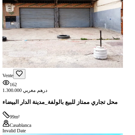
Vente
162
1.300.000 درهم مغربي
محل تجاري ممتاز للبيع بالولفة_مدينة الدار البيضاء
99
m²
Casablanca
Invalid Date