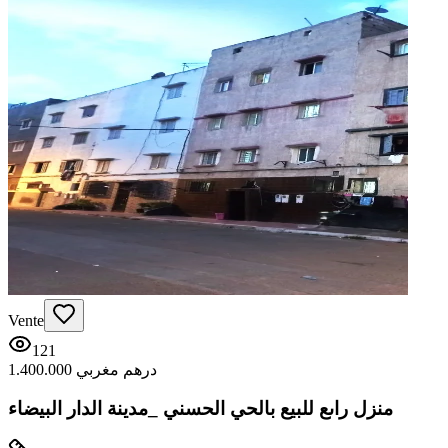
Vente
121
1.400.000 درهم مغربي
منزل راىع للبيع بالحي الحسني _مدينة الدار البيضاء