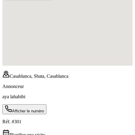
Casablanca, Sbata, Casablanca
Annonceur
aya lahabibi
Afficher le numéro
Réf. #
301
Planifier une visite