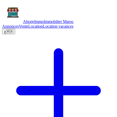
Abraje
Immo
Immobilier Maroc
Annonces
Vente
Location
Location vacances
ع
🇲🇦