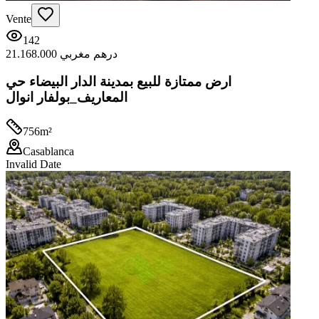
Vente
142
21.168.000 درهم مغربي
ارض ممتازة للبيع بمدينة الدار البيضاء حي
المعاريف_بولفار انوال
756
m²
Casablanca
Invalid Date