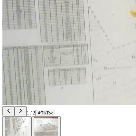
1
/
2
TikTok