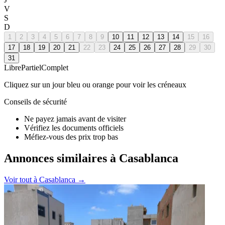
V
S
D
1
2
3
4
5
6
7
8
9
10
11
12
13
14
15
16
17
18
19
20
21
22
23
24
25
26
27
28
29
30
31
Libre
Partiel
Complet
Cliquez sur un jour bleu ou orange pour voir les créneaux
Conseils de sécurité
Ne payez jamais avant de visiter
Vérifiez les documents officiels
Méfiez-vous des prix trop bas
Annonces similaires à Casablanca
Voir tout à
Casablanca
→