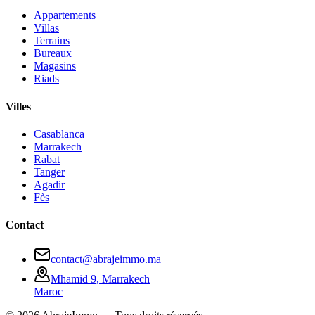
Appartements
Villas
Terrains
Bureaux
Magasins
Riads
Villes
Casablanca
Marrakech
Rabat
Tanger
Agadir
Fès
Contact
contact@abrajeimmo.ma
Mhamid 9, Marrakech
Maroc