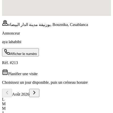
بوزنيقة مدينة الدار البيضاء, Bouznika, Casablanca
Annonceur
aya lahabibi
Afficher le numéro
Réf. #
213
Planifier une visite
Choisissez un jour disponible, puis un créneau horaire
Août
2026
L
M
M
J