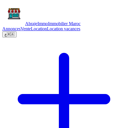
Abraje
Immo
Immobilier Maroc
Annonces
Vente
Location
Location vacances
ع
🇲🇦