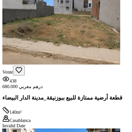
Vente
438
680.000 درهم مغربي
قطعة أرضية ممتازة للبيع ببوزنيقة_مدينة الدار البيضاء
140
m²
Casablanca
Invalid Date