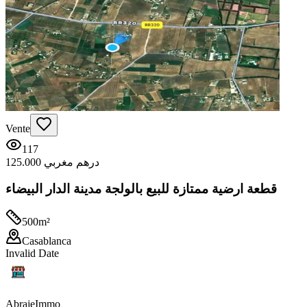
Vente
117
125.000 درهم مغربي
قطعة ارضية ممتازة للبيع بالولجة مدينة الدار البيضاء
500
m²
Casablanca
Invalid Date
Abraje
Immo