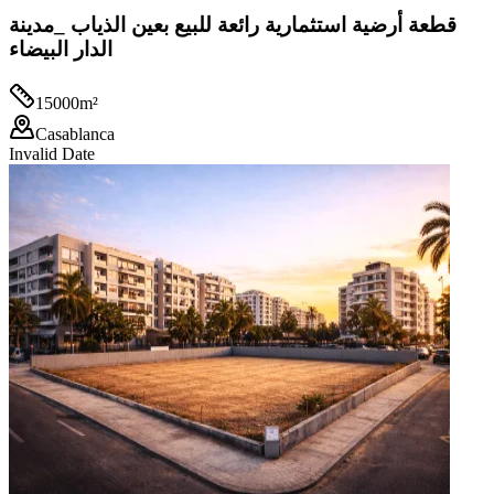
قطعة أرضية استثمارية رائعة للبيع بعين الذياب _مدينة
الدار البيضاء
15000
m²
Casablanca
Invalid Date