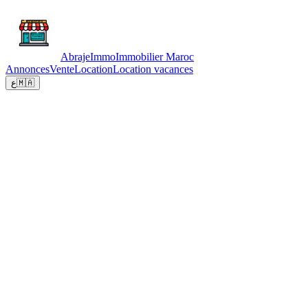
Abraje
Immo
Immobilier Maroc
Annonces
Vente
Location
Location vacances
ع
🇲🇦