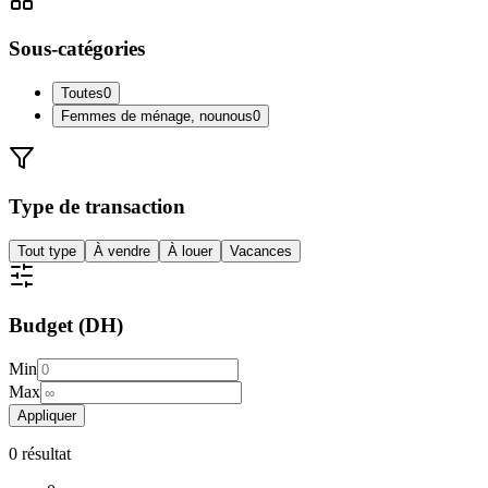
Sous-catégories
Toutes
0
Femmes de ménage, nounous
0
Type de transaction
Tout type
À vendre
À louer
Vacances
Budget (DH)
Min
Max
Appliquer
0
résultat