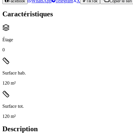
WhatsApp
Telegram
X
Facebook
TikTok
Copier le lien
Caractéristiques
Étage
0
Surface hab.
120 m²
Surface tot.
120 m²
Description