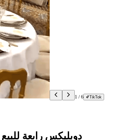
1
/
6
TikTok
دوبليكس راىعة للبيع 