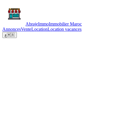
Abraje
Immo
Immobilier Maroc
Annonces
Vente
Location
Location vacances
ع
🇲🇦