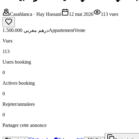
Casablanca
· Hay Hassani
12 mai 2026
113
vues
1.500.000 درهم مغربي
Appartement
Vente
Vues
113
Users booking
0
Actives booking
0
Rejeter/annulees
0
Partager cette annonce