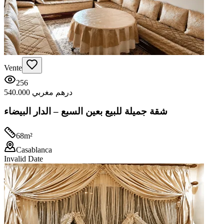
Vente
256
540.000 درهم مغربي
شقة جميلة للبيع بعين السبع – الدار البيضاء
68
m²
Casablanca
Invalid Date