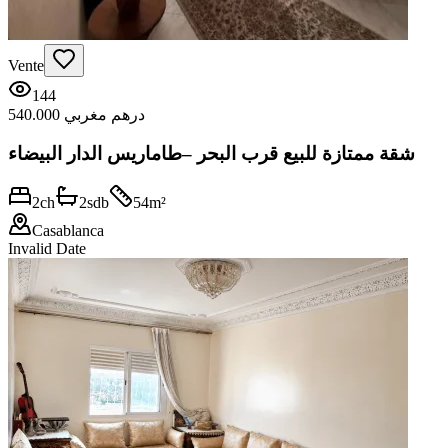
Vente
144
540.000 درهم مغربي
شقة ممتازة للبيع قرب البحر –طاماريس الدار البيضاء
2
ch
2
sdb
54
m²
Casablanca
Invalid Date