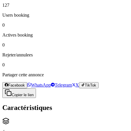
127
Users booking
0
Actives booking
0
Rejeter/annulees
0
Partager cette annonce
WhatsApp
Telegram
X
Facebook
TikTok
Copier le lien
Caractéristiques