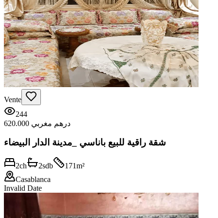
Vente
244
620.000 درهم مغربي
شقة راقية للبيع باناسي _مدينة الدار البيضاء
2
ch
2
sdb
171
m²
Casablanca
Invalid Date