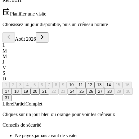
Réf. #
211
Planifier une visite
Choisissez un jour disponible, puis un créneau horaire
Août
2026
L
M
M
J
V
S
D
1
2
3
4
5
6
7
8
9
10
11
12
13
14
15
16
17
18
19
20
21
22
23
24
25
26
27
28
29
30
31
Libre
Partiel
Complet
Cliquez sur un jour bleu ou orange pour voir les créneaux
Conseils de sécurité
Ne payez jamais avant de visiter