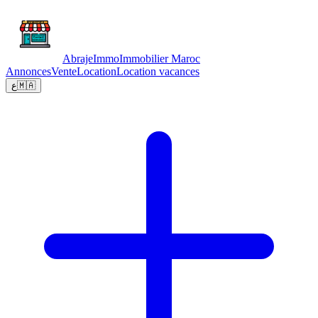
Abraje
Immo
Immobilier Maroc
Annonces
Vente
Location
Location vacances
ع
🇲🇦