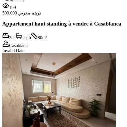
199
500.000 درهم مغربي
Appartement haut standing à vendre à Casablanca
2
ch
2
sdb
80
m²
Casablanca
Invalid Date