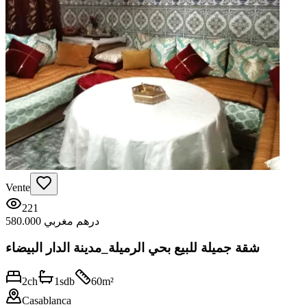
Vente
221
580.000 درهم مغربي
شقة جميلة للبيع بحي الرميلة_مدينة الدار البيضاء
2
ch
1
sdb
60
m²
Casablanca