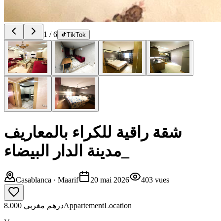
1
/
6
TikTok
شقة راقية للكراء بالمعاريف
_مدينة الدار البيضاء
Casablanca
· Maarif
20 mai 2026
403
vues
8.000 درهم مغربي
Appartement
Location