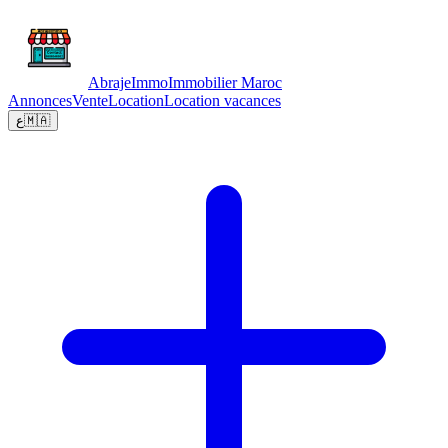
Abraje
Immo
Immobilier Maroc
Annonces
Vente
Location
Location vacances
ع
🇲🇦