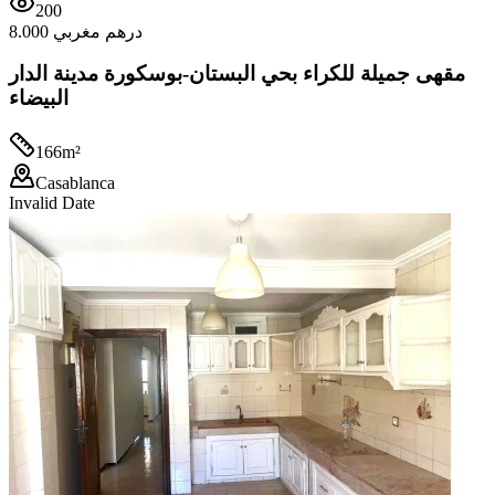
200
8.000 درهم مغربي
مقهى جميلة للكراء بحي البستان-بوسكورة مدينة الدار
البيضاء
166
m²
Casablanca
Invalid Date