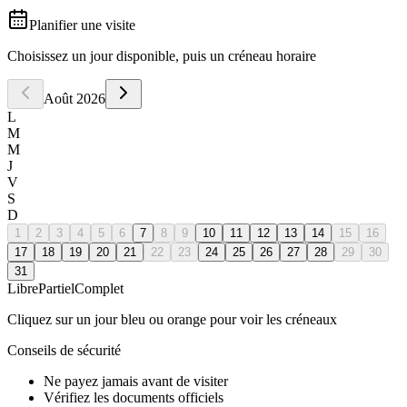
Planifier une visite
Choisissez un jour disponible, puis un créneau horaire
Août
2026
L
M
M
J
V
S
D
1
2
3
4
5
6
7
8
9
10
11
12
13
14
15
16
17
18
19
20
21
22
23
24
25
26
27
28
29
30
31
Libre
Partiel
Complet
Cliquez sur un jour bleu ou orange pour voir les créneaux
Conseils de sécurité
Ne payez jamais avant de visiter
Vérifiez les documents officiels