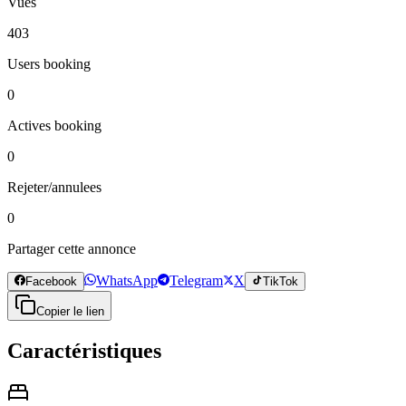
Vues
403
Users booking
0
Actives booking
0
Rejeter/annulees
0
Partager cette annonce
WhatsApp
Telegram
X
Facebook
TikTok
Copier le lien
Caractéristiques