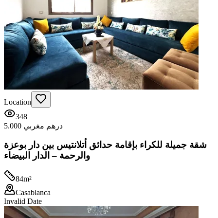
Location
348
5.000 درهم مغربي
شقة جميلة للكراء بإقامة حدائق أتلانتيس بين دار بوعزة
والرحمة – الدار البيضاء
84
m²
Casablanca
Invalid Date