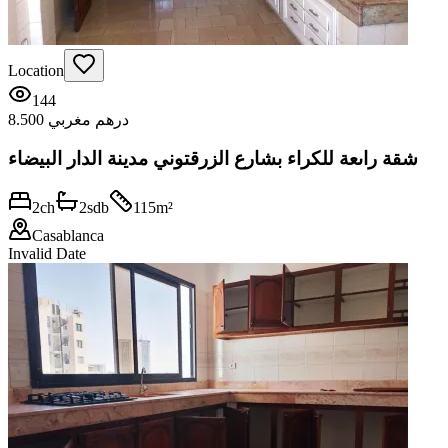
Location
144
8.500 درهم مغربي
شقة راىعة للكراء بشارع الزرقتوني مدينة الدار البيضاء
2
ch
2
sdb
115
m²
Casablanca
Invalid Date