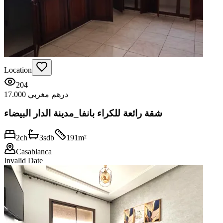
Location
204
17.000 درهم مغربي
شقة رائعة للكراء بانفا_مدينة الدار البيضاء
2
ch
3
sdb
191
m²
Casablanca
Invalid Date