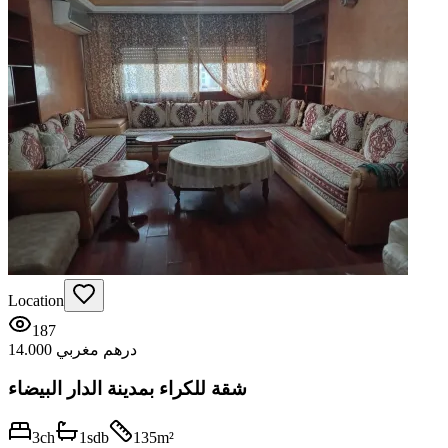
Location
187
14.000 درهم مغربي
شقة للكراء بمدينة الدار البيضاء
3
ch
1
sdb
135
m²