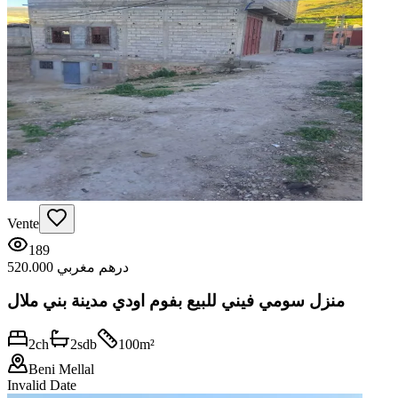
Vente
189
520.000 درهم مغربي
منزل سومي فيني للبيع بفوم اودي مدينة بني ملال
2
ch
2
sdb
100
m²
Beni Mellal
Invalid Date