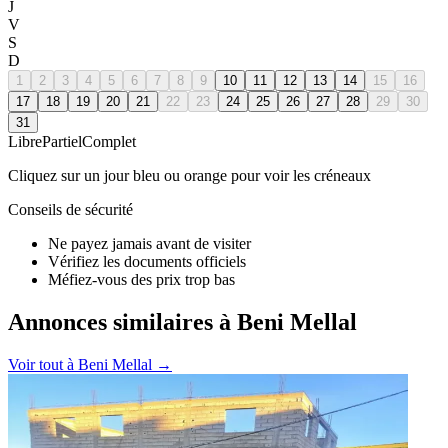
J
V
S
D
1
2
3
4
5
6
7
8
9
10
11
12
13
14
15
16
17
18
19
20
21
22
23
24
25
26
27
28
29
30
31
Libre
Partiel
Complet
Cliquez sur un jour bleu ou orange pour voir les créneaux
Conseils de sécurité
Ne payez jamais avant de visiter
Vérifiez les documents officiels
Méfiez-vous des prix trop bas
Annonces similaires à Beni Mellal
Voir tout à
Beni Mellal
→