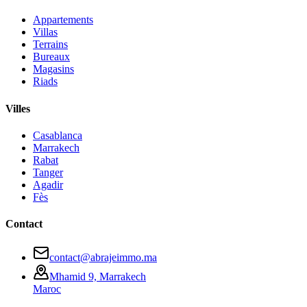
Appartements
Villas
Terrains
Bureaux
Magasins
Riads
Villes
Casablanca
Marrakech
Rabat
Tanger
Agadir
Fès
Contact
contact@abrajeimmo.ma
Mhamid 9, Marrakech
Maroc