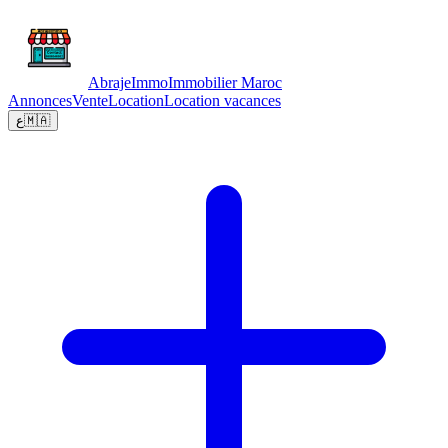
Abraje
Immo
Immobilier Maroc
Annonces
Vente
Location
Location vacances
ع
🇲🇦