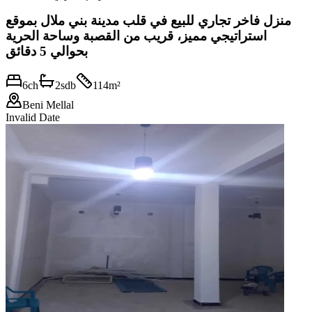
منزل فاخر تجاري للبيع في قلب مدينة بني ملال بموقع
استراتيجي مميز، قريب من القصبة وساحة الحرية
بحوالي 5 دقائق
6
ch
2
sdb
114
m²
Beni Mellal
Invalid Date