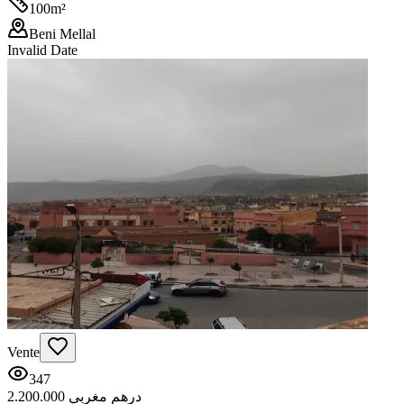
100
m²
Beni Mellal
Invalid Date
Vente
347
2.200.000 درهم مغربي