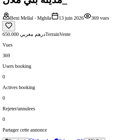
Beni Mellal
· Mghila
13 juin 2026
369
vues
650.000 درهم مغربي
Terrain
Vente
Vues
369
Users booking
0
Actives booking
0
Rejeter/annulees
0
Partager cette annonce