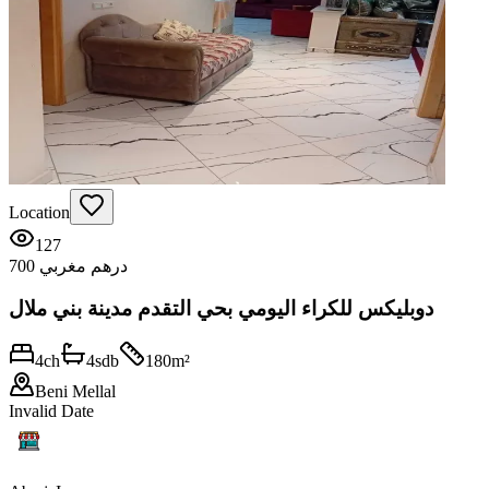
Location
127
700 درهم مغربي
دوبليكس للكراء اليومي بحي التقدم مدينة بني ملال
4
ch
4
sdb
180
m²
Beni Mellal
Invalid Date