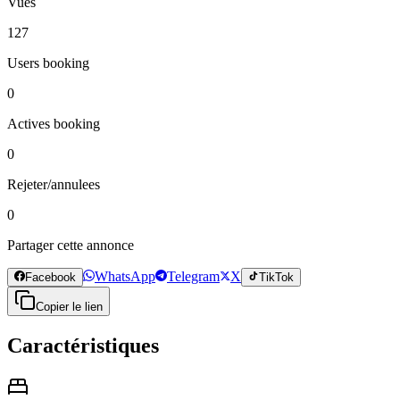
Vues
127
Users booking
0
Actives booking
0
Rejeter/annulees
0
Partager cette annonce
WhatsApp
Telegram
X
Facebook
TikTok
Copier le lien
Caractéristiques