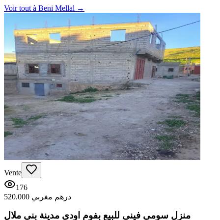
Voir tout à
Beni Mellal
→
Vente
176
520.000 درهم مغربي
منزل سومي فيني للبيع بفوم اودي مدينة بني ملال