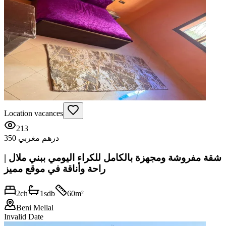
Location vacances
213
350 درهم مغربي
شقة مفروشة ومجهزة بالكامل للكراء اليومي ببني ملال |
راحة وأناقة في موقع مميز
2
ch
1
sdb
60
m²
Beni Mellal
Invalid Date