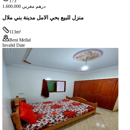
173
1.600.000 درهم مغربي
منزل للبيع بحي الامل مدينة بني ملال
113
m²
Beni Mellal
Invalid Date