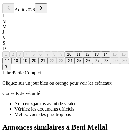
Août
2026
L
M
M
J
V
S
D
1
2
3
4
5
6
7
8
9
10
11
12
13
14
15
16
17
18
19
20
21
22
23
24
25
26
27
28
29
30
31
Libre
Partiel
Complet
Cliquez sur un jour bleu ou orange pour voir les créneaux
Conseils de sécurité
Ne payez jamais avant de visiter
Vérifiez les documents officiels
Méfiez-vous des prix trop bas
Annonces similaires à Beni Mellal