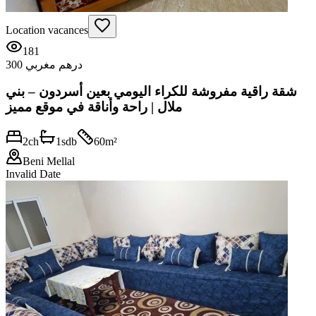
Location vacances
181
300 درهم مغربي
شقة راقية مفروشة للكراء اليومي بعين أسردون – بني
ملال | راحة وأناقة في موقع مميز
2
ch
1
sdb
60
m²
Beni Mellal
Invalid Date