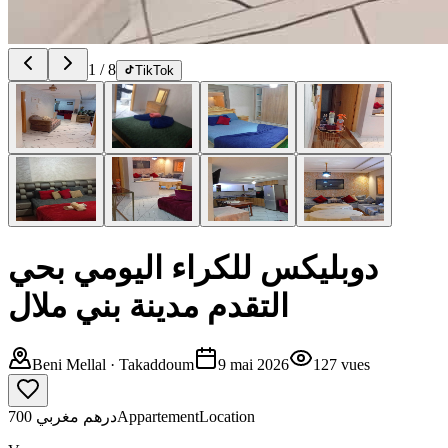
1
/
8
TikTok
دوبليكس للكراء اليومي بحي
التقدم مدينة بني ملال
Beni Mellal
· Takaddoum
9 mai 2026
127
vues
700 درهم مغربي
Appartement
Location