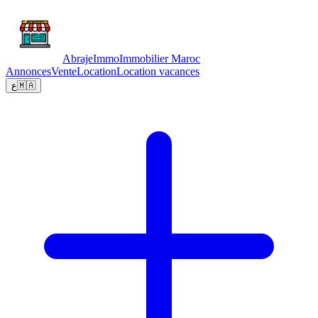
Abraje
Immo
Immobilier Maroc
Annonces
Vente
Location
Location vacances
ع
🇲🇦