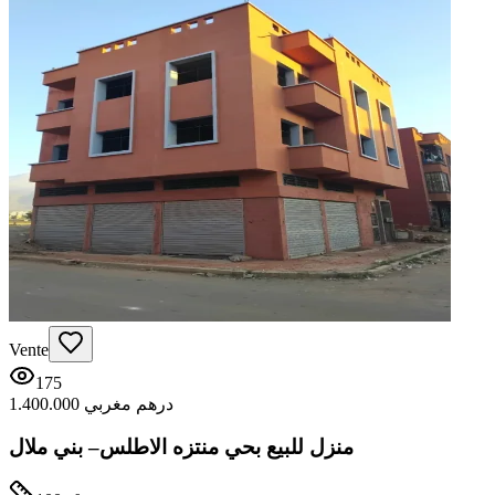
Vente
175
1.400.000 درهم مغربي
منزل للبيع بحي منتزه الاطلس– بني ملال