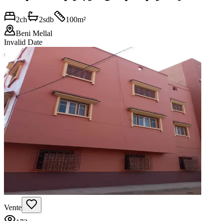
2
ch
2
sdb
100
m²
Beni Mellal
Invalid Date
Vente