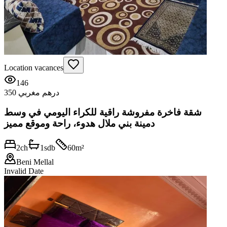
Location vacances
146
350 درهم مغربي
شقة فاخرة مفروشة راقية للكراء اليومي في وسط
دمينة بني ملال هدوء، راحة وموقع مميز
2
ch
1
sdb
60
m²
Beni Mellal
Invalid Date