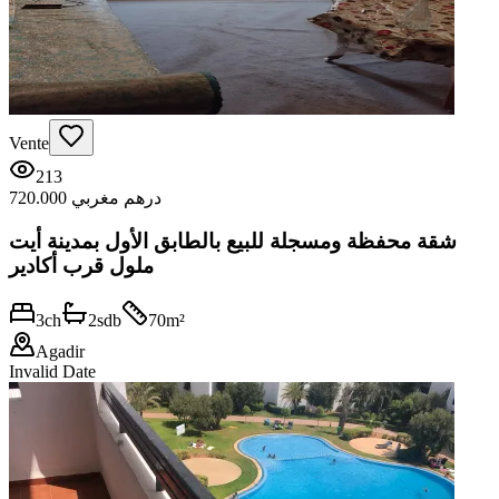
Vente
213
720.000 درهم مغربي
شقة محفظة ومسجلة للبيع بالطابق الأول بمدينة أيت
ملول قرب أكادير
3
ch
2
sdb
70
m²
Agadir
Invalid Date