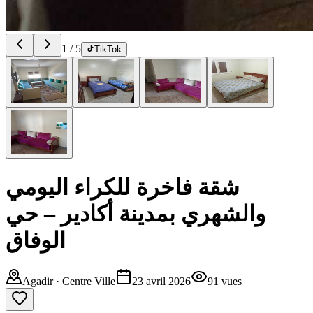
1
/
5
TikTok
شقة فاخرة للكراء اليومي
والشهري بمدينة أكادير – حي
الوفاق
Agadir
· Centre Ville
23 avril 2026
91
vues