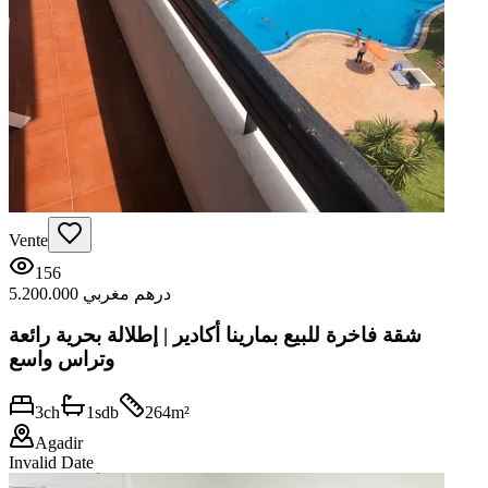
Vente
156
5.200.000 درهم مغربي
شقة فاخرة للبيع بمارينا أكادير | إطلالة بحرية رائعة
وتراس واسع
3
ch
1
sdb
264
m²
Agadir
Invalid Date