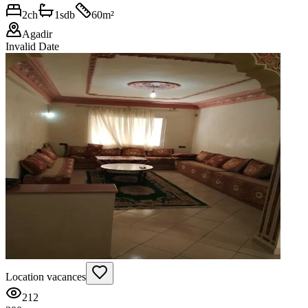
2
ch
1
sdb
60
m²
Agadir
Invalid Date
Location vacances
212