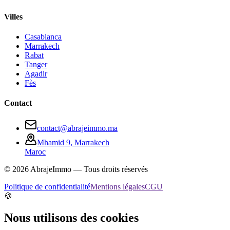
Villes
Casablanca
Marrakech
Rabat
Tanger
Agadir
Fès
Contact
contact@abrajeimmo.ma
Mhamid 9, Marrakech
Maroc
©
2026
AbrajeImmo — Tous droits réservés
Politique de confidentialité
Mentions légales
CGU
🍪
Nous utilisons des cookies