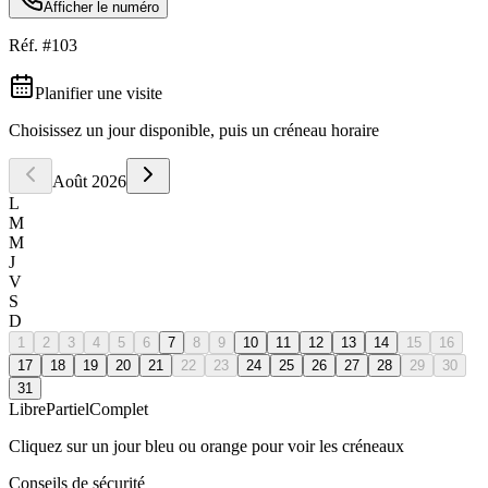
Afficher le numéro
Réf. #
103
Planifier une visite
Choisissez un jour disponible, puis un créneau horaire
Août
2026
L
M
M
J
V
S
D
1
2
3
4
5
6
7
8
9
10
11
12
13
14
15
16
17
18
19
20
21
22
23
24
25
26
27
28
29
30
31
Libre
Partiel
Complet
Cliquez sur un jour bleu ou orange pour voir les créneaux
Conseils de sécurité