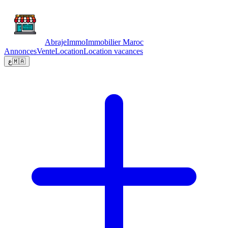
Abraje
Immo
Immobilier Maroc
Annonces
Vente
Location
Location vacances
ع
🇲🇦