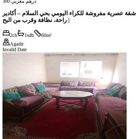
300 درهم مغربي
شقة عصرية مفروشة للكراء اليومي بحي السلام – أكادير
| راحة، نظافة وقرب من البح
2
ch
1
sdb
60
m²
Agadir
Invalid Date