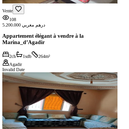
Vente
108
5.200.000 درهم مغربي
Appartement élégant à vendre à la
Marina_d’Agadir
2
ch
1
sdb
264
m²
Agadir
Invalid Date