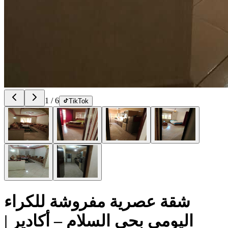
1
/
6
TikTok
شقة عصرية مفروشة للكراء
اليومي بحي السلام – أكادير |