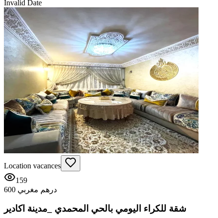
Invalid Date
Location vacances
159
600 درهم مغربي
شقة للكراء اليومي بالحي المحمدي _مدينة اكادير