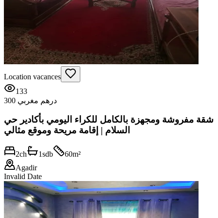
Location vacances
133
300 درهم مغربي
شقة مفروشة ومجهزة بالكامل للكراء اليومي بأكادير حي
السلام | إقامة مريحة وموقع مثالي
2
ch
1
sdb
60
m²
Agadir
Invalid Date