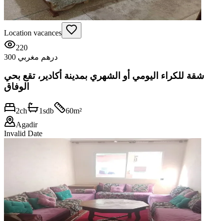
Location vacances
220
300 درهم مغربي
شقة للكراء اليومي أو الشهري بمدينة أكادير، تقع بحي
الوفاق
2
ch
1
sdb
60
m²
Agadir
Invalid Date