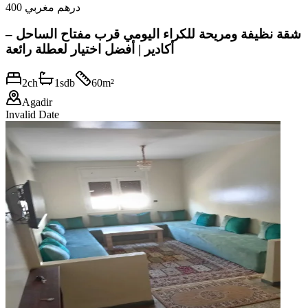
400 درهم مغربي
شقة نظيفة ومريحة للكراء اليومي قرب مفتاح الساحل –
أكادير | أفضل اختيار لعطلة رائعة
2
ch
1
sdb
60
m²
Agadir
Invalid Date