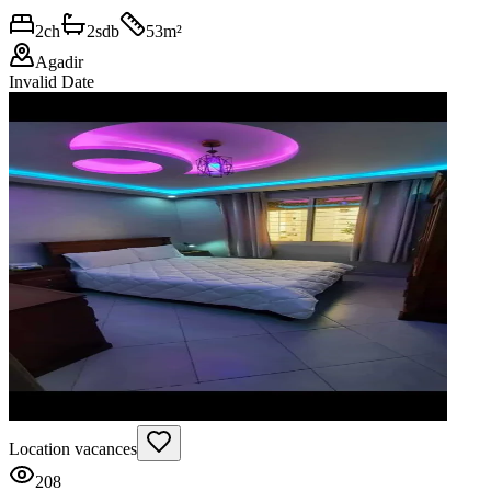
2
ch
2
sdb
53
m²
Agadir
Invalid Date
Location vacances
208