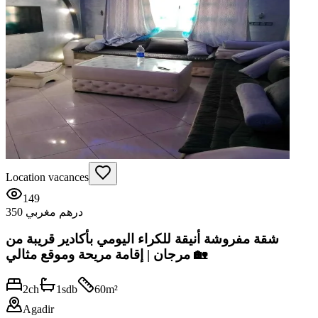
Location vacances
149
350 درهم مغربي
شقة مفروشة أنيقة للكراء اليومي بأكادير قريبة من
مرجان | إقامة مريحة وموقع مثالي 🏡
2
ch
1
sdb
60
m²
Agadir