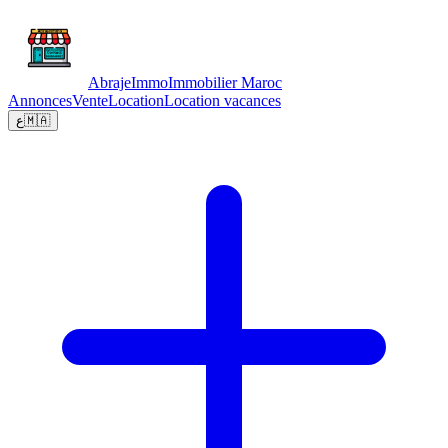
Abraje
Immo
Immobilier Maroc
Annonces
Vente
Location
Location vacances
ع
🇲🇦