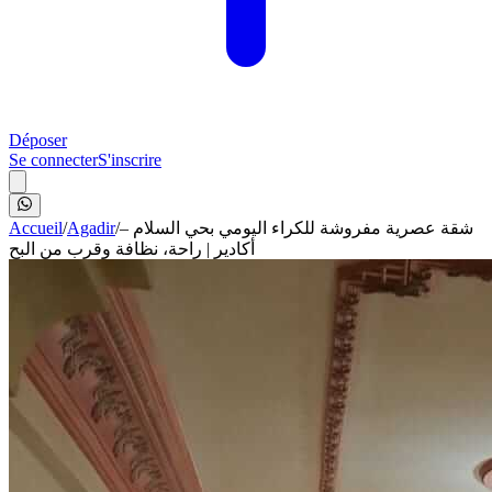
Déposer
Se connecter
S'inscrire
Accueil
/
Agadir
/
شقة عصرية مفروشة للكراء اليومي بحي السلام –
أكادير | راحة، نظافة وقرب من البح