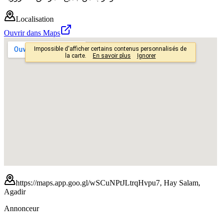
Localisation
Ouvrir dans Maps
https://maps.app.goo.gl/wSCuNPtJLtrqHvpu7, Hay Salam,
Agadir
Annonceur