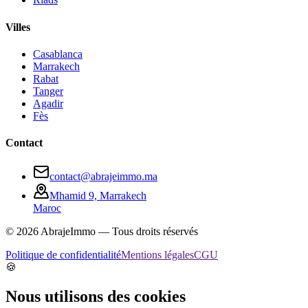
Villes
Casablanca
Marrakech
Rabat
Tanger
Agadir
Fès
Contact
contact@abrajeimmo.ma
Mhamid 9, Marrakech
Maroc
©
2026
AbrajeImmo — Tous droits réservés
Politique de confidentialité
Mentions légales
CGU
🍪
Nous utilisons des cookies